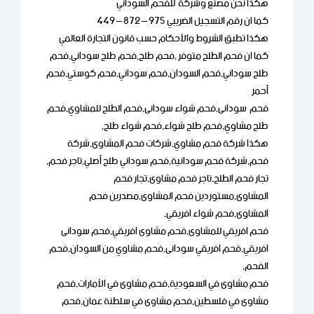
هكذا نحن مصنع وشركة للفحم السوداني
كما ان رقم التسجيل الضريبي 975 – 872 – 449
هكذا تطبق الشروط والأحكام حسب قانون التجارة العالمي
كما ان فحم الطلح متوفر ,فحم طلح,فحم طلح سوداني,فحم
طلح سوداني,فحم السودان,فحم سوداني,فحم كوستي,فحم
أحمر
فحم سودانى,فحم شواء سودانى,فحم الطلح للمشاوي,فحم
طلح مشاوي,فحم طلح شواء,فحم شواء طلح,
هكذا شركة فحم مشاوي,شركات فحم المشاوى,شركة
فحم,شركة فحم سودانية,فحم سوداني طلح أصلي,تاجر فحم,
تجار فحم الطلح,تاجر فحم مشاوى,تجار فحم
المشاوى,مستوردين فحم المشاوى,مصدرين فحم
المشاوى,فحم شواء افريقي,
فحم افريقي للمشاوى,فحم مشاوى افريقي,فحم سودانى
افريقي,فحم افريقي سودانى,فحم مشاوي من السودان,فحم
الفحم,
فحم مشاوى في السعودية,فحم مشاوى في الأمارات,فحم
مشاوى في فلسطين,فحم مشاوى في سلطنة عمان,فحم