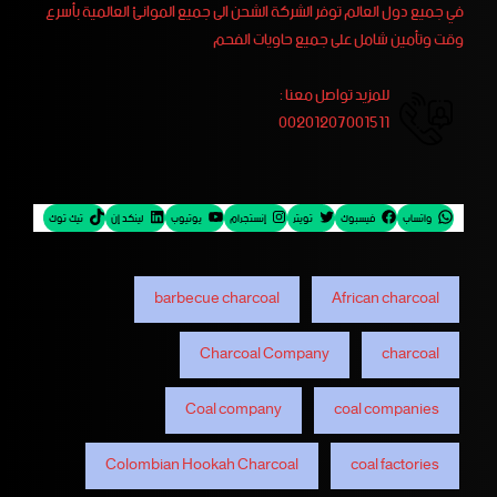
في جميع دول العالم توفر الشركة الشحن الى جميع الموانئ العالمية بأسرع
وقت وتأمين شامل على جميع حاويات الفحم
للمزيد تواصل معنا :
00201207001511
واتساب
فيسبوك
تويتر
إنستجرام
يوتيوب
لينكد إن
تيك توك
barbecue charcoal
African charcoal
Charcoal Company
charcoal
Coal company
coal companies
Colombian Hookah Charcoal
coal factories