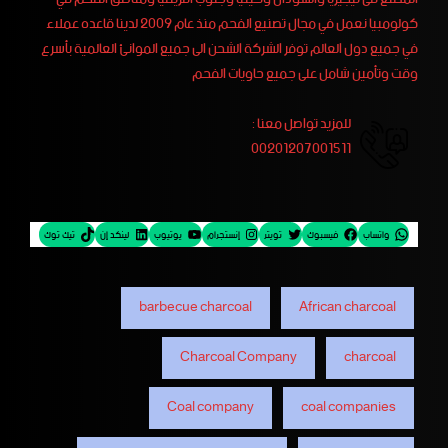
كولومبيا نعمل في مجال تصنيع الفحم منذ عام 2009 لدينا قاعده عملاء
في جميع دول العالم توفر الشركة الشحن الى جميع الموانئ العالمية بأسرع
وقت وتأمين شامل على جميع حاويات الفحم
للمزيد تواصل معنا :
00201207001511
واتساب
فيسبوك
تويتر
إنستجرام
يوتيوب
لينكد إن
تيك توك
barbecue charcoal
African charcoal
Charcoal Company
charcoal
Coal company
coal companies