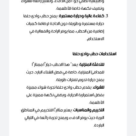
وطبيعية تضفي جوًا من الدفء، وتعتبر رائعة للشواء
وتضيف نكهة خاصة للأطعمة.
كفاءة عالية وحرارة مستمرة
: يمنح حطب وادى حلفا
حرارة مستمرة وطويلة دون الحاجة لإضافة كميات
إضافية من الحطب، مما يوفر الراحة والفعالية في
الاستخدام.
استخدامات حطب وادى حلفا
للتدفئة المنزلية
: يعدّ هذا الحطب خيارًا ممتازًا
للمدافئ المنزلية، خاصة في فصل الشتاء البارد، حيث
يمنح حرارة تدوم لفترات طويلة.
للشواء
: يقدم حطب وادى حلفا تجربة شواء مميزة
بفضل استمرارية الحرارة، ويضفي نكهة مميزة على
الأطعمة.
التخييم والمناسبات
: يعتبر مثاليًا للتخييم في المناطق
البرية حيث يوفر الدفء ويمنح تجربة رائعة في الليالي
الباردة.