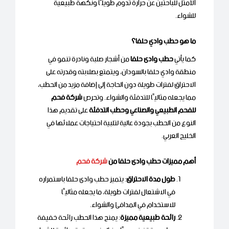
الأمثل للباحثين عن حرارة تدوم طويلًا ونكهة طبيعية
للشواء.
ما هو حطب وادي حلفا؟
كما يأتي
حطب وادى حلفا
من أشجار صلبة ونادرة تنمو في
منطقة وادي حلفا بالسودان، ويتمتع بصلابته وقدرته على
الاحتراق لفترات طويلة دون الحاجة إلى إضافة مزيد من الحطب،
مما يجعله مثاليًا للتدفئة والشواء. وتحرص
شركة فحم
للفحم الطبيعي والصناعي وحطب التدفئة
على تقديم هذا
النوع من الحطب بجودة عالية لتلبية احتياجات عملائها في
الخليج العربي.
أهم مميزات حطب وادى حلفا من
شركة فحم
طول مدة الاحتراق
: يتميز حطب وادى حلفا باستمراره
في الاشتعال لفترات طويلة، ما يجعله مثاليًا
للاستخدام في المدافئ والشواء.
رائحة طبيعية مميزة
: يمنح هذا الحطب رائحة خفيفة