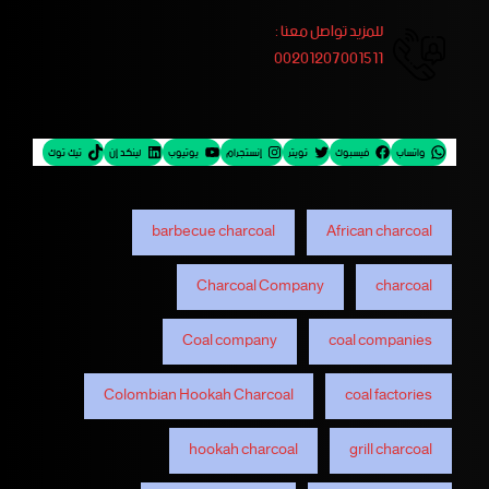
للمزيد تواصل معنا :
00201207001511
واتساب
فيسبوك
تويتر
إنستجرام
يوتيوب
لينكد إن
تيك توك
barbecue charcoal
African charcoal
Charcoal Company
charcoal
Coal company
coal companies
Colombian Hookah Charcoal
coal factories
hookah charcoal
grill charcoal