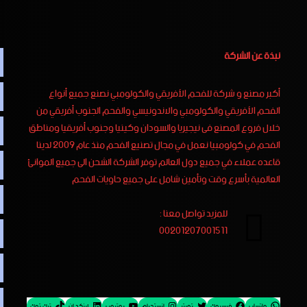
نبذة عن الشركة
أكبر مصنع و شركة للفحم الأفريقي والكولومبي نصنع جميع أنواع
الفحم الأفريقي والكولومبي والاندونيسي والفحم الجنوب أفريقي من
خلال فروع المصنع فى نيجيريا والسودان وكينيا وجنوب أفريقيا ومناطق
الفحم في كولومبيا نعمل في مجال تصنيع الفحم منذ عام 2009 لدينا
قاعده عملاء في جميع دول العالم توفر الشركة الشحن الى جميع الموانئ
العالمية بأسرع وقت وتأمين شامل على جميع حاويات الفحم
للمزيد تواصل معنا :
00201207001511
واتساب
فيسبوك
تويتر
إنستجرام
يوتيوب
لينكد إن
تيك توك