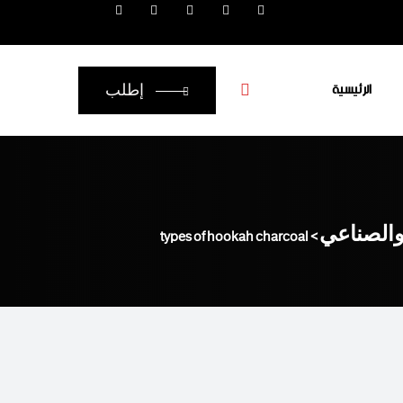
الرئيسية
إطلب
والصناعي
>
types of hookah charcoal