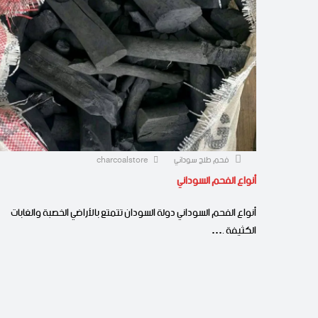
فحم طلح سوداني
charcoalstore
أنواع الفحم السوداني
أنواع الفحم السوداني دولة السودان تتمتع بالأراضي الخصبة والغابات
الكثيفة .…