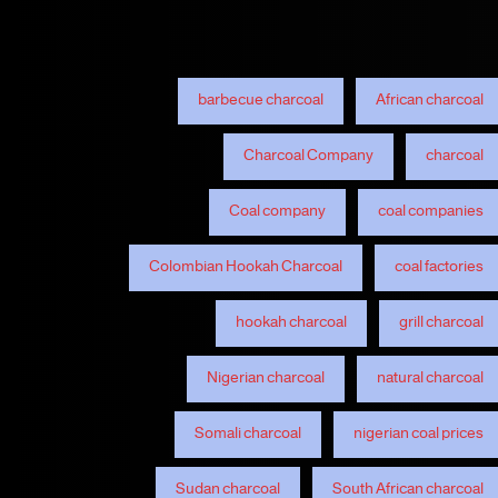
barbecue charcoal
African charcoal
Charcoal Company
charcoal
Coal company
coal companies
Colombian Hookah Charcoal
coal factories
hookah charcoal
grill charcoal
Nigerian charcoal
natural charcoal
Somali charcoal
nigerian coal prices
Sudan charcoal
South African charcoal