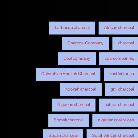
barbecue charcoal
African charcoal
Charcoal Company
charcoal
Coal company
coal companies
Colombian Hookah Charcoal
coal factories
hookah charcoal
grill charcoal
Nigerian charcoal
natural charcoal
Somali charcoal
nigerian coal prices
Sudan charcoal
South African charcoal