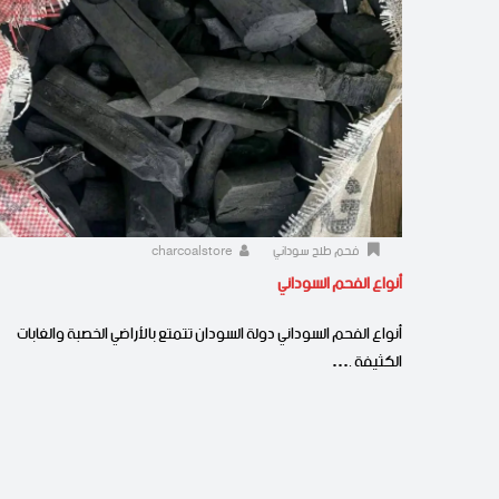
فحم طلح سوداني
charcoalstore
أنواع الفحم السوداني
أنواع الفحم السوداني دولة السودان تتمتع بالأراضي الخصبة والغابات
الكثيفة .…