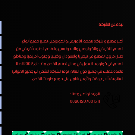
نبذة عن الشركة
أكبر مصنع و شركة للفحم الأفريقي والكولومبي نصنع جميع أنواع
الفحم الأفريقي والكولومبي والاندونيسي والفحم الجنوب أفريقي من
خلال فروع المصنع فى نيجيريا والسودان وكينيا وجنوب أفريقيا ومناطق
الفحم في كولومبيا نعمل في مجال تصنيع الفحم منذ عام 2009 لدينا
قاعده عملاء في جميع دول العالم توفر الشركة الشحن الى جميع الموانئ
العالمية بأسرع وقت وتأمين شامل على جميع حاويات الفحم
للمزيد تواصل معنا :
00201207001511
واتساب
فيسبوك
تويتر
إنستجرام
يوتيوب
لينكد إن
تيك توك