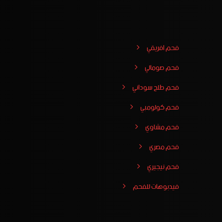
فحم افريقي
فحم صومالي
فحم طلح سوداني
فحم كولومبي
فحم مشاوي
فحم مصري
فحم نيجيري
فيدبوهات للفحم