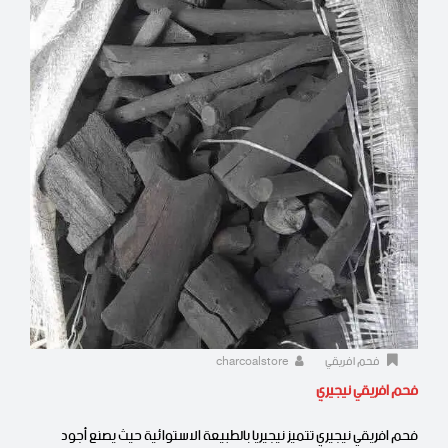
فحم افريقي
charcoalstore
فحم افريقي نيجيري
فحم افريقي نيجيري تتميز نيجيريا بالطبيعة الاستوائية حيث يصنع أجود