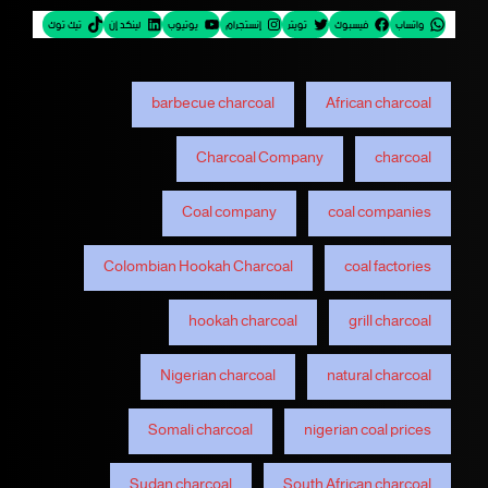
واتساب
فيسبوك
تويتر
إنستجرام
يوتيوب
لينكد إن
تيك توك
barbecue charcoal
African charcoal
Charcoal Company
charcoal
Coal company
coal companies
Colombian Hookah Charcoal
coal factories
hookah charcoal
grill charcoal
Nigerian charcoal
natural charcoal
Somali charcoal
nigerian coal prices
Sudan charcoal
South African charcoal