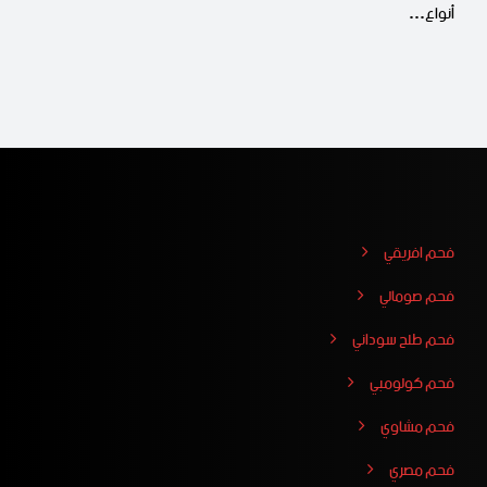
أنواع…
فحم افريقي
فحم صومالي
فحم طلح سوداني
فحم كولومبي
فحم مشاوي
فحم مصري