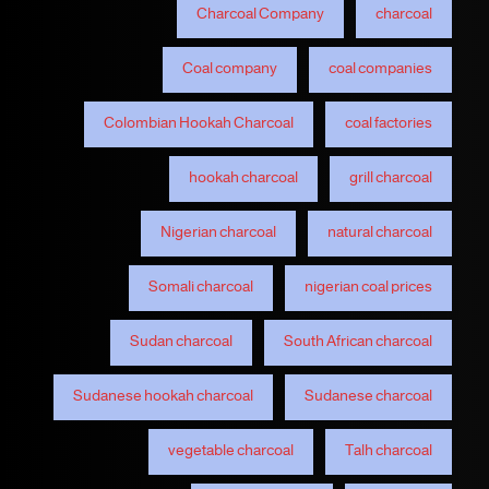
Charcoal Company
charcoal
Coal company
coal companies
Colombian Hookah Charcoal
coal factories
hookah charcoal
grill charcoal
Nigerian charcoal
natural charcoal
Somali charcoal
nigerian coal prices
Sudan charcoal
South African charcoal
Sudanese hookah charcoal
Sudanese charcoal
vegetable charcoal
Talh charcoal