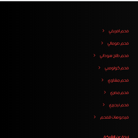
فحم افريقي
فحم صومالي
فحم طلح سوداني
فحم كولومبي
فحم مشاوي
فحم مصري
فحم نيجيري
فيدبوهات للفحم
نبذة عن الشركة