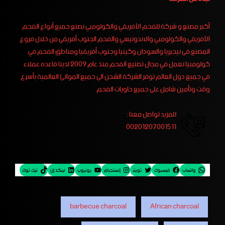
أكبر مصنع و شركة للفحم الأفريقي والكولومبي نصنع جميع أنواع الفحم
الأفريقي والكولومبي والاندونيسي والفحم الجنوب أفريقي من خلال فروع
المصنع فى نيجيريا والسودان وكينيا وجنوب أفريقيا ومناطق الفحم في
كولومبيا نعمل في مجال تصنيع الفحم منذ عام 2009 لدينا قاعده عملاء
في جميع دول العالم توفر الشركة الشحن الى جميع الموانئ العالمية بأسرع
وقت وتأمين شامل على جميع حاويات الفحم
للمزيد تواصل معنا :
00201207001511
واتساب
فيسبوك
تويتر
إنستجرام
يوتيوب
لينكد إن
تيك توك
barbecue charcoal
African charcoal