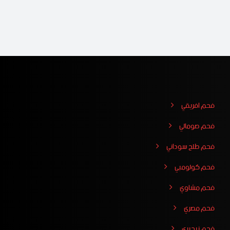
فحم افريقي
فحم صومالي
فحم طلح سوداني
فحم كولومبي
فحم مشاوي
فحم مصري
فحم نيجيري