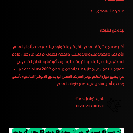
فيدبوهات للفحم
نبذة عن الشركة
أكبر مصنع و شركة للفحم الأفريقي والكولومبي نصنع جميع أنواع الفحم
الأفريقي والكولومبي والاندونيسي والفحم الجنوب أفريقي من خلال فروع
المصنع فى نيجيريا والسودان وكينيا وجنوب أفريقيا ومناطق الفحم في
كولومبيا نعمل في مجال تصنيع الفحم منذ عام 2009 لدينا قاعده عملاء
في جميع دول العالم توفر الشركة الشحن الى جميع الموانئ العالمية بأسرع
وقت وتأمين شامل على جميع حاويات الفحم
للمزيد تواصل معنا :
00201207001511
واتساب
فيسبوك
تويتر
إنستجرام
يوتيوب
لينكد إن
تيك توك