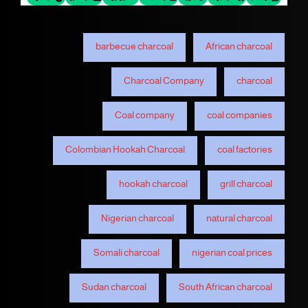
barbecue charcoal
African charcoal
Charcoal Company
charcoal
Coal company
coal companies
Colombian Hookah Charcoal
coal factories
hookah charcoal
grill charcoal
Nigerian charcoal
natural charcoal
Somali charcoal
nigerian coal prices
Sudan charcoal
South African charcoal