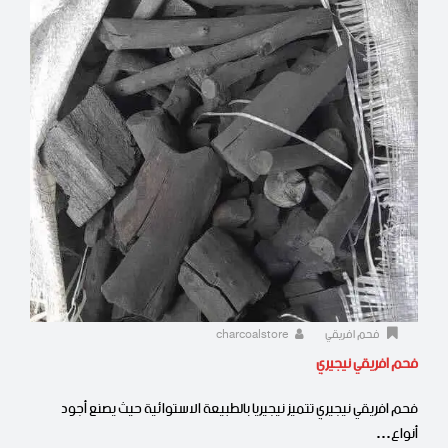
فحم افريقي
charcoalstore
فحم افريقي نيجيري
فحم افريقي نيجيري تتميز نيجيريا بالطبيعة الاستوائية حيث يصنع أجود
أنواع…