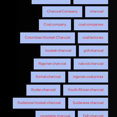
Charcoal Company
charcoal
Coal company
coal companies
Colombian Hookah Charcoal
coal factories
hookah charcoal
grill charcoal
Nigerian charcoal
natural charcoal
Somali charcoal
nigerian coal prices
Sudan charcoal
South African charcoal
Sudanese hookah charcoal
Sudanese charcoal
vegetable charcoal
Talh charcoal