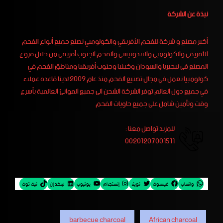
نبذة عن الشركة
أكبر مصنع و شركة للفحم الأفريقي والكولومبي نصنع جميع أنواع الفحم
الأفريقي والكولومبي والاندونيسي والفحم الجنوب أفريقي من خلال فروع
المصنع فى نيجيريا والسودان وكينيا وجنوب أفريقيا ومناطق الفحم في
كولومبيا نعمل في مجال تصنيع الفحم منذ عام 2009 لدينا قاعده عملاء
في جميع دول العالم توفر الشركة الشحن الى جميع الموانئ العالمية بأسرع
وقت وتأمين شامل على جميع حاويات الفحم
للمزيد تواصل معنا :
00201207001511
واتساب
فيسبوك
تويتر
إنستجرام
يوتيوب
لينكد إن
تيك توك
barbecue charcoal
African charcoal