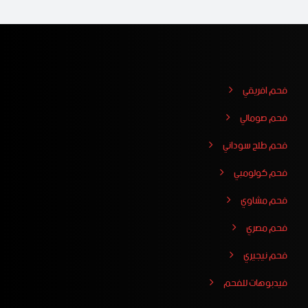
فحم افريقي
فحم صومالي
فحم طلح سوداني
فحم كولومبي
فحم مشاوي
فحم مصري
فحم نيجيري
فيدبوهات للفحم