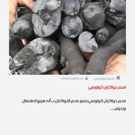
فحم كولومبي
charcoalstore
فحم جواكيان كولومبي
فحم جواكيان كولومبي يتميز فحم الجواكيان ب أنه سريع الاشتعال
ويدوم…