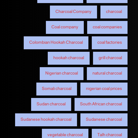
Charcoal Company
charcoal
Coal company
coal companies
Colombian Hookah Charcoal
coal factories
hookah charcoal
grill charcoal
Nigerian charcoal
natural charcoal
Somali charcoal
nigerian coal prices
Sudan charcoal
South African charcoal
Sudanese hookah charcoal
Sudanese charcoal
vegetable charcoal
Talh charcoal