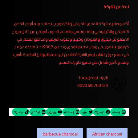
نبذة عن الشركة
أكبر مصنع و شركة للفحم الأفريقي والكولومبي نصنع جميع أنواع الفحم
الأفريقي والكولومبي والاندونيسي والفحم الجنوب أفريقي من خلال فروع
المصنع فى نيجيريا والسودان وكينيا وجنوب أفريقيا ومناطق الفحم في
كولومبيا نعمل في مجال تصنيع الفحم منذ عام 2009 لدينا قاعده عملاء
في جميع دول العالم توفر الشركة الشحن الى جميع الموانئ العالمية بأسرع
وقت وتأمين شامل على جميع حاويات الفحم
للمزيد تواصل معنا :
00201207001511
واتساب
فيسبوك
تويتر
إنستجرام
يوتيوب
لينكد إن
تيك توك
barbecue charcoal
African charcoal