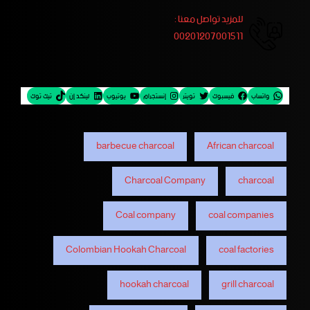
للمزيد تواصل معنا :
00201207001511
واتساب
فيسبوك
تويتر
إنستجرام
يوتيوب
لينكد إن
تيك توك
barbecue charcoal
African charcoal
Charcoal Company
charcoal
Coal company
coal companies
Colombian Hookah Charcoal
coal factories
hookah charcoal
grill charcoal