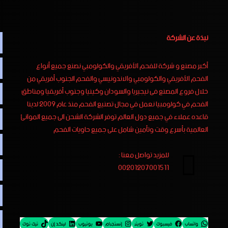
نبذة عن الشركة
أكبر مصنع و شركة للفحم الأفريقي والكولومبي نصنع جميع أنواع
الفحم الأفريقي والكولومبي والاندونيسي والفحم الجنوب أفريقي من
خلال فروع المصنع فى نيجيريا والسودان وكينيا وجنوب أفريقيا ومناطق
الفحم في كولومبيا نعمل في مجال تصنيع الفحم منذ عام 2009 لدينا
قاعده عملاء في جميع دول العالم توفر الشركة الشحن الى جميع الموانئ
العالمية بأسرع وقت وتأمين شامل على جميع حاويات الفحم
للمزيد تواصل معنا :
00201207001511
واتساب
فيسبوك
تويتر
إنستجرام
يوتيوب
لينكد إن
تيك توك