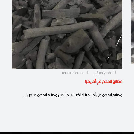
فحم افريقي
charcoalstore
مصانع الفحم في أفريقيا
مصانع الفحم في أفريقيا اذا كنت تبحث عن مصانع الفحم فنحن…