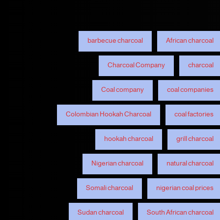
barbecue charcoal
African charcoal
Charcoal Company
charcoal
Coal company
coal companies
Colombian Hookah Charcoal
coal factories
hookah charcoal
grill charcoal
Nigerian charcoal
natural charcoal
Somali charcoal
nigerian coal prices
Sudan charcoal
South African charcoal