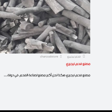
فحم نيجيري
charcoalstore
مصنع فحم نيجيري
مصنع فحم نيجيري هكذا نحن أكبر مصنع لصناعة الفحم في دولة…