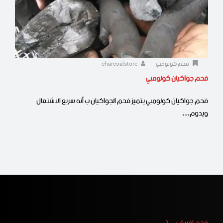
فحم كولومبي
charcoalstore
فحم جواكيان كولومبي
فحم جواكيان كولومبي يتميز فحم الجواكيان ب أنه سريع الاشتعال
ويدوم…
فحم افريقي