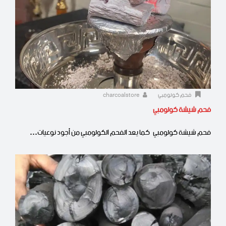
فحم كولومبي
charcoalstore
فحم شيشة كولومبي
فحم شيشة كولومبي كما يعد الفحم الكولومبي من أجود نوعيات…