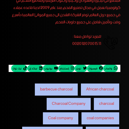
المصنع فى نيجيريا والسودان وكينيا وجنوب أفريقيا ومناطق الفحم في
كولومبيا نعمل في مجال تصنيع الفحم منذ عام 2009 لدينا قاعده عملاء
في جميع دول العالم توفر الشركة الشحن الى جميع الموانئ العالمية بأسرع
وقت وتأمين شامل على جميع حاويات الفحم
للمزيد تواصل معنا :
00201207001511
واتساب
فيسبوك
تويتر
إنستجرام
يوتيوب
لينكد إن
تيك توك
barbecue charcoal
African charcoal
Charcoal Company
charcoal
Coal company
coal companies