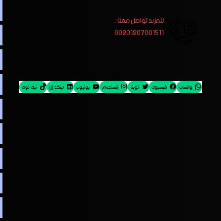
للمزيد تواصل معنا :
00201207001511
واتساب
فيسبوك
تويتر
إنستجرام
يوتيوب
لينكد إن
تيك توك