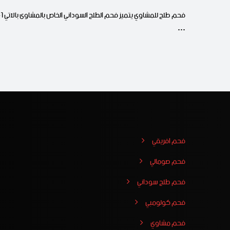
فحم طلح للمشا
…
فحم افريقي
فحم صومالي
فحم طلح سوداني
فحم كولومبي
فحم مشاوي