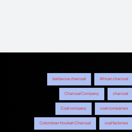
barbecue charcoal
African charcoal
Charcoal Company
charcoal
Coal company
coal companies
Colombian Hookah Charcoal
coal factories