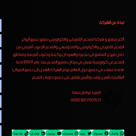
نبذة عن الشركة
أكبر مصنع و شركة للفحم الأفريقي والكولومبي نصنع جميع أنواع
الفحم الأفريقي والكولومبي والاندونيسي والفحم الجنوب أفريقي من
خلال فروع المصنع فى نيجيريا والسودان وكينيا وجنوب أفريقيا ومناطق
الفحم في كولومبيا نعمل في مجال تصنيع الفحم منذ عام 2009 لدينا
قاعده عملاء في جميع دول العالم توفر الشركة الشحن الى جميع الموانئ
العالمية بأسرع وقت وتأمين شامل على جميع حاويات الفحم
للمزيد تواصل معنا :
00201207001511
واتساب
فيسبوك
تويتر
إنستجرام
يوتيوب
لينكد إن
تيك توك