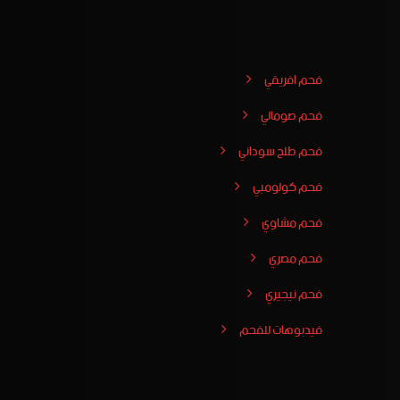
فحم افريقي
فحم صومالي
فحم طلح سوداني
فحم كولومبي
فحم مشاوي
فحم مصري
فحم نيجيري
فيدبوهات للفحم