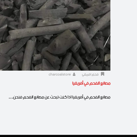
فحم افريقي
charcoalstore
مصانع الفحم في أفريقيا
مصانع الفحم في أفريقيا اذا كنت تبحث عن مصانع الفحم فنحن…