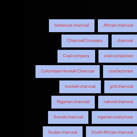
barbecue charcoal
African charcoal
Charcoal Company
charcoal
Coal company
coal companies
Colombian Hookah Charcoal
coal factories
hookah charcoal
grill charcoal
Nigerian charcoal
natural charcoal
Somali charcoal
nigerian coal prices
Sudan charcoal
South African charcoal