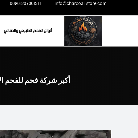
Ski
00201207001511
info@charcoal-store.com
t
conten
أنواع الفحم الطبيعي والصناعي
أكبر شركة فحم للفحم ال