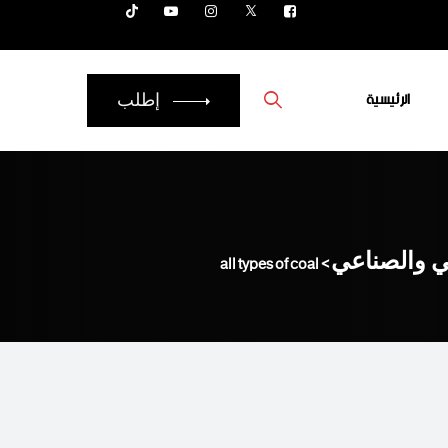
الرئيسية
إطلب
عي والصناعي
all types of coal
>