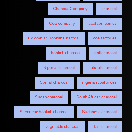
Charcoal Company
charcoal
Coal company
coal companies
Colombian Hookah Charcoal
coal factories
hookah charcoal
grill charcoal
Nigerian charcoal
natural charcoal
Somali charcoal
nigerian coal prices
Sudan charcoal
South African charcoal
Sudanese hookah charcoal
Sudanese charcoal
vegetable charcoal
Talh charcoal