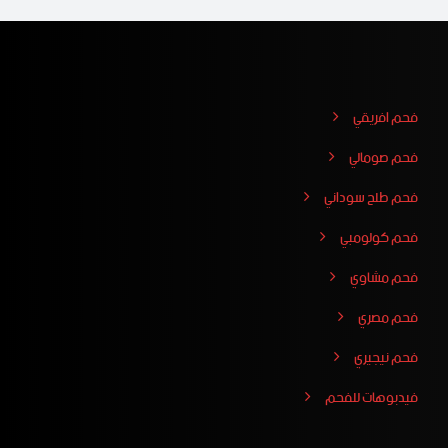
فحم افريقي
فحم صومالي
فحم طلح سوداني
فحم كولومبي
فحم مشاوي
فحم مصري
فحم نيجيري
فيدبوهات للفحم