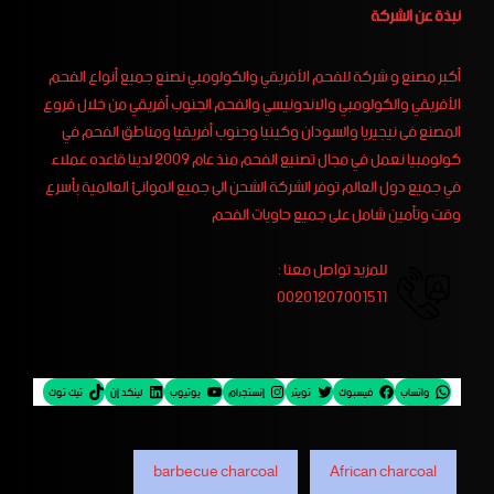
نبذة عن الشركة
أكبر مصنع و شركة للفحم الأفريقي والكولومبي نصنع جميع أنواع الفحم
الأفريقي والكولومبي والاندونيسي والفحم الجنوب أفريقي من خلال فروع
المصنع فى نيجيريا والسودان وكينيا وجنوب أفريقيا ومناطق الفحم في
كولومبيا نعمل في مجال تصنيع الفحم منذ عام 2009 لدينا قاعده عملاء
في جميع دول العالم توفر الشركة الشحن الى جميع الموانئ العالمية بأسرع
وقت وتأمين شامل على جميع حاويات الفحم
للمزيد تواصل معنا :
00201207001511
واتساب
فيسبوك
تويتر
إنستجرام
يوتيوب
لينكد إن
تيك توك
barbecue charcoal
African charcoal