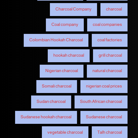
Charcoal Company
charcoal
Coal company
coal companies
Colombian Hookah Charcoal
coal factories
hookah charcoal
grill charcoal
Nigerian charcoal
natural charcoal
Somali charcoal
nigerian coal prices
Sudan charcoal
South African charcoal
Sudanese hookah charcoal
Sudanese charcoal
vegetable charcoal
Talh charcoal