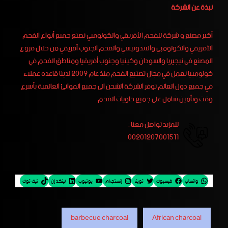
نبذة عن الشركة
أكبر مصنع و شركة للفحم الأفريقي والكولومبي نصنع جميع أنواع الفحم
الأفريقي والكولومبي والاندونيسي والفحم الجنوب أفريقي من خلال فروع
المصنع فى نيجيريا والسودان وكينيا وجنوب أفريقيا ومناطق الفحم في
كولومبيا نعمل في مجال تصنيع الفحم منذ عام 2009 لدينا قاعده عملاء
في جميع دول العالم توفر الشركة الشحن الى جميع الموانئ العالمية بأسرع
وقت وتأمين شامل على جميع حاويات الفحم
للمزيد تواصل معنا :
00201207001511
واتساب
فيسبوك
تويتر
إنستجرام
يوتيوب
لينكد إن
تيك توك
barbecue charcoal
African charcoal