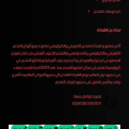
فحم نيجيري
فيدبوهات للفحم
نبذة عن الشركة
أكبر مصنع و شركة للفحم الأفريقي والكولومبي نصنع جميع أنواع الفحم
الأفريقي والكولومبي والاندونيسي والفحم الجنوب أفريقي من خلال فروع
المصنع فى نيجيريا والسودان وكينيا وجنوب أفريقيا ومناطق الفحم في
كولومبيا نعمل في مجال تصنيع الفحم منذ عام 2009 لدينا قاعده عملاء
في جميع دول العالم توفر الشركة الشحن الى جميع الموانئ العالمية بأسرع
وقت وتأمين شامل على جميع حاويات الفحم
للمزيد تواصل معنا :
00201207001511
واتساب
فيسبوك
تويتر
إنستجرام
يوتيوب
لينكد إن
تيك توك