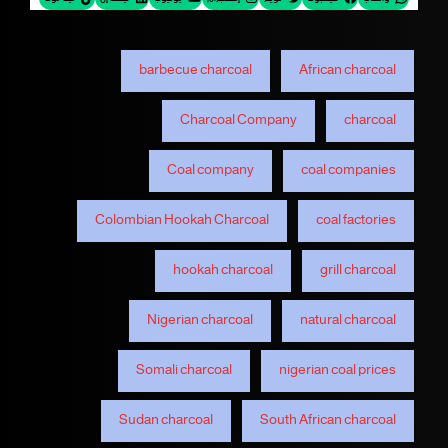
barbecue charcoal
African charcoal
Charcoal Company
charcoal
Coal company
coal companies
Colombian Hookah Charcoal
coal factories
hookah charcoal
grill charcoal
Nigerian charcoal
natural charcoal
Somali charcoal
nigerian coal prices
Sudan charcoal
South African charcoal