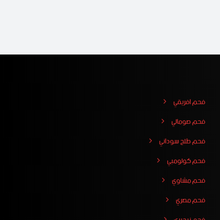
فحم افريقي
فحم صومالي
فحم طلح سوداني
فحم كولومبي
فحم مشاوي
فحم مصري