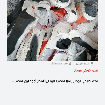
فحم افريقي
charcoalstore
فحم افريقي سودانى
فحم افريقي سودانى يتميز الفحم السوداني بأنه من أجود انوع الفحم…