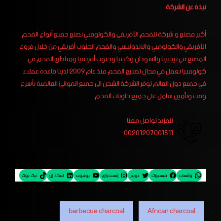
نبذة عن الشركة
أكبر مصنع و شركة للفحم الأفريقي والكولومبي نصنع جميع أنواع الفحم
الأفريقي والكولومبي والاندونيسي والفحم الجنوب أفريقي من خلال فروع
المصنع فى نيجيريا والسودان وكينيا وجنوب أفريقيا ومناطق الفحم في
كولومبيا نعمل في مجال تصنيع الفحم منذ عام 2009 لدينا قاعده عملاء
في جميع دول العالم توفر الشركة الشحن الى جميع الموانئ العالمية بأسرع
وقت وتأمين شامل على جميع حاويات الفحم
للمزيد تواصل معنا :
00201207001511
واتساب
فيسبوك
تويتر
إنستجرام
يوتيوب
لينكد إن
تيك توك
barbecue charcoal
African charcoal