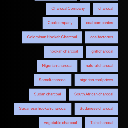
Charcoal Company
charcoal
Coal company
coal companies
Colombian Hookah Charcoal
coal factories
hookah charcoal
grill charcoal
Nigerian charcoal
natural charcoal
Somali charcoal
nigerian coal prices
Sudan charcoal
South African charcoal
Sudanese hookah charcoal
Sudanese charcoal
vegetable charcoal
Talh charcoal