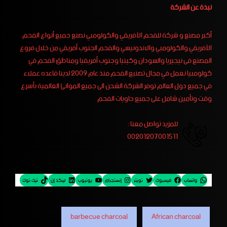
نبذة عن الشركة
أكبر مصنع و شركة للفحم الأفريقي والكولومبي نصنع جميع أنواع الفحم
الأفريقي والكولومبي والاندونيسي والفحم الجنوب أفريقي من خلال فروع
المصنع فى نيجيريا والسودان وكينيا وجنوب أفريقيا ومناطق الفحم في
كولومبيا نعمل في مجال تصنيع الفحم منذ عام 2009 لدينا قاعده عملاء
في جميع دول العالم توفر الشركة الشحن الى جميع الموانئ العالمية بأسرع
وقت وتأمين شامل على جميع حاويات الفحم
للمزيد تواصل معنا :
00201207001511
واتساب
فيسبوك
تويتر
إنستجرام
يوتيوب
لينكد إن
تيك توك
barbecue charcoal
African charcoal