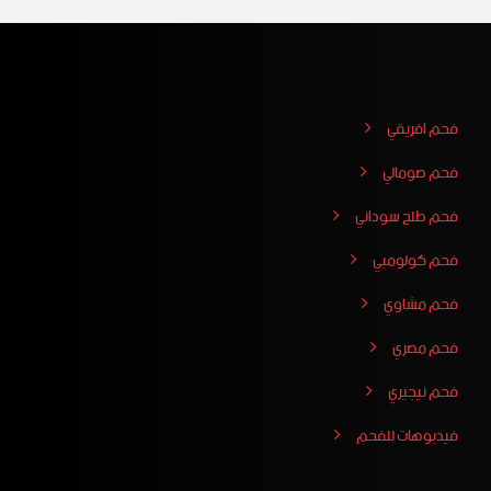
فحم افريقي
فحم صومالي
فحم طلح سوداني
فحم كولومبي
فحم مشاوي
فحم مصري
فحم نيجيري
فيدبوهات للفحم