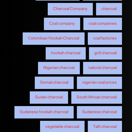
Charcoal Company
charcoal
Coal company
coal companies
Colombian Hookah Charcoal
coal factories
hookah charcoal
grill charcoal
Nigerian charcoal
natural charcoal
Somali charcoal
nigerian coal prices
Sudan charcoal
South African charcoal
Sudanese hookah charcoal
Sudanese charcoal
vegetable charcoal
Talh charcoal