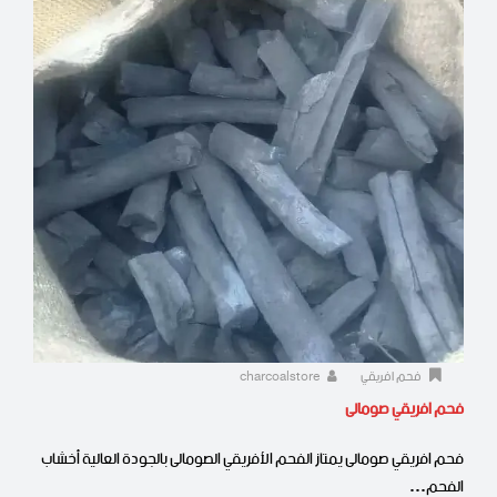
فحم افريقي
charcoalstore
فحم افريقي صومالى
فحم افريقي صومالى يمتاز الفحم الأفريقي الصومالى بالجودة العالية أخشاب
الفحم…