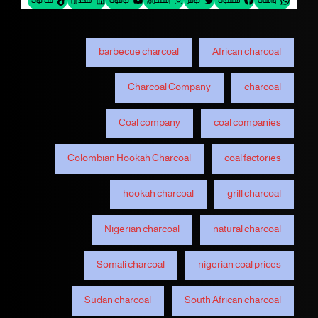
واتساب
فيسبوك
تويتر
إنستجرام
يوتيوب
لينكد إن
تيك توك
barbecue charcoal
African charcoal
Charcoal Company
charcoal
Coal company
coal companies
Colombian Hookah Charcoal
coal factories
hookah charcoal
grill charcoal
Nigerian charcoal
natural charcoal
Somali charcoal
nigerian coal prices
Sudan charcoal
South African charcoal