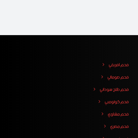
فحم افريقي
فحم صومالي
فحم طلح سوداني
فحم كولومبي
فحم مشاوي
فحم مصري