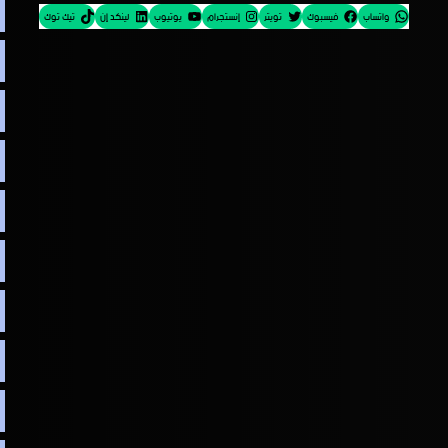
واتساب
فيسبوك
تويتر
إنستجرام
يوتيوب
لينكد إن
تيك توك