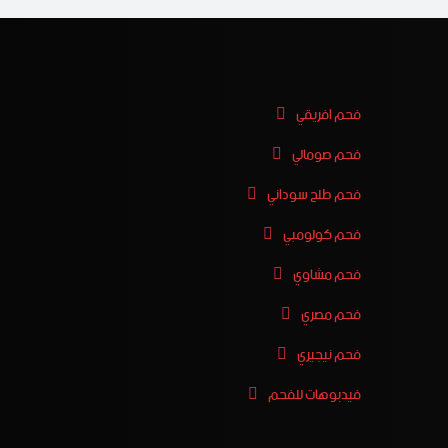
فحم افريقي
فحم صومالي
فحم طلح سوداني
فحم كولومبي
فحم مشاوي
فحم مصري
فحم نيجيري
فيدبوهات للفحم