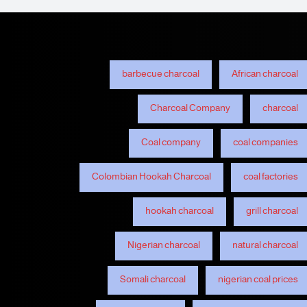
barbecue charcoal
African charcoal
Charcoal Company
charcoal
Coal company
coal companies
Colombian Hookah Charcoal
coal factories
hookah charcoal
grill charcoal
Nigerian charcoal
natural charcoal
Somali charcoal
nigerian coal prices