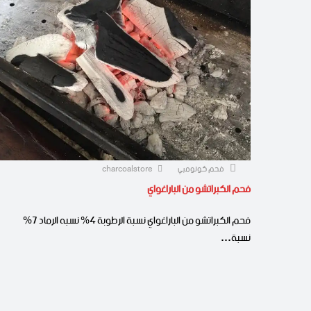
فحم كولومبي
charcoalstore
فحم الكبراتشو من الباراغواي
فحم الكبراتشو من الباراغواي نسبة الرطوبة 4% نسبه الرماد 7%
نسبة…