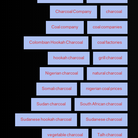
Charcoal Company
charcoal
Coal company
coal companies
Colombian Hookah Charcoal
coal factories
hookah charcoal
grill charcoal
Nigerian charcoal
natural charcoal
Somali charcoal
nigerian coal prices
Sudan charcoal
South African charcoal
Sudanese hookah charcoal
Sudanese charcoal
vegetable charcoal
Talh charcoal