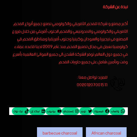
نبذة عن الشركة
أكبر مصنع و شركة للفحم الأفريقي والكولومبي نصنع جميع أنواع الفحم
الأفريقي والكولومبي والاندونيسي والفحم الجنوب أفريقي من خلال فروع
المصنع فى نيجيريا والسودان وكينيا وجنوب أفريقيا ومناطق الفحم في
كولومبيا نعمل في مجال تصنيع الفحم منذ عام 2009 لدينا قاعده عملاء
في جميع دول العالم توفر الشركة الشحن الى جميع الموانئ العالمية بأسرع
وقت وتأمين شامل على جميع حاويات الفحم
للمزيد تواصل معنا :
00201207001511
واتساب
فيسبوك
تويتر
إنستجرام
يوتيوب
لينكد إن
تيك توك
barbecue charcoal
African charcoal