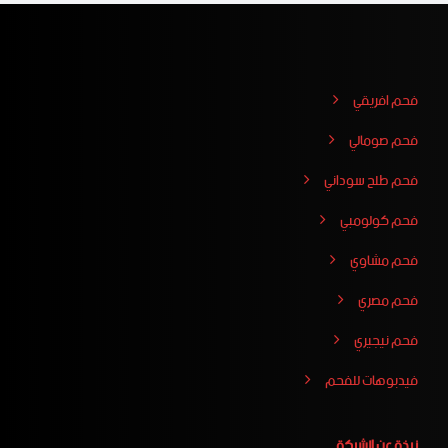
فحم افريقي
فحم صومالي
فحم طلح سوداني
فحم كولومبي
فحم مشاوي
فحم مصري
فحم نيجيري
فيدبوهات للفحم
نبذة عن الشركة