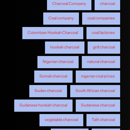
Charcoal Company
charcoal
Coal company
coal companies
Colombian Hookah Charcoal
coal factories
hookah charcoal
grill charcoal
Nigerian charcoal
natural charcoal
Somali charcoal
nigerian coal prices
Sudan charcoal
South African charcoal
Sudanese hookah charcoal
Sudanese charcoal
vegetable charcoal
Talh charcoal