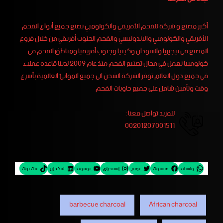
أكبر مصنع و شركة للفحم الأفريقي والكولومبي نصنع جميع أنواع الفحم
الأفريقي والكولومبي والاندونيسي والفحم الجنوب أفريقي من خلال فروع
المصنع فى نيجيريا والسودان وكينيا وجنوب أفريقيا ومناطق الفحم في
كولومبيا نعمل في مجال تصنيع الفحم منذ عام 2009 لدينا قاعده عملاء
في جميع دول العالم توفر الشركة الشحن الى جميع الموانئ العالمية بأسرع
وقت وتأمين شامل على جميع حاويات الفحم
للمزيد تواصل معنا :
00201207001511
واتساب
فيسبوك
تويتر
إنستجرام
يوتيوب
لينكد إن
تيك توك
barbecue charcoal
African charcoal