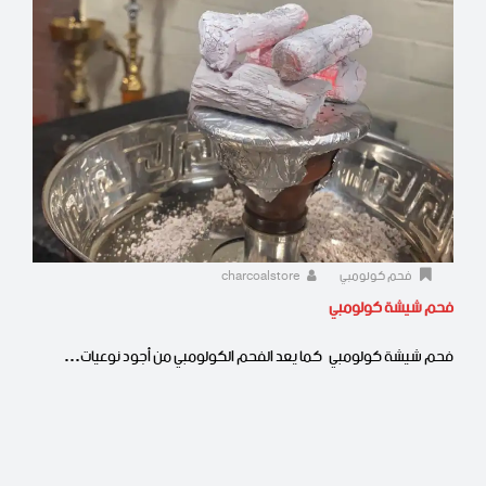
فحم كولومبي
charcoalstore
فحم شيشة كولومبي
فحم شيشة كولومبي كما يعد الفحم الكولومبي من أجود نوعيات…