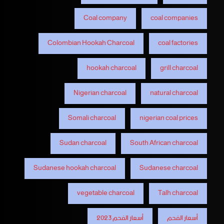
Coal company
coal companies
Colombian Hookah Charcoal
coal factories
hookah charcoal
grill charcoal
Nigerian charcoal
natural charcoal
Somali charcoal
nigerian coal prices
Sudan charcoal
South African charcoal
Sudanese hookah charcoal
Sudanese charcoal
vegetable charcoal
Talh charcoal
أسعار الفحم
أسعار الفحم 2023