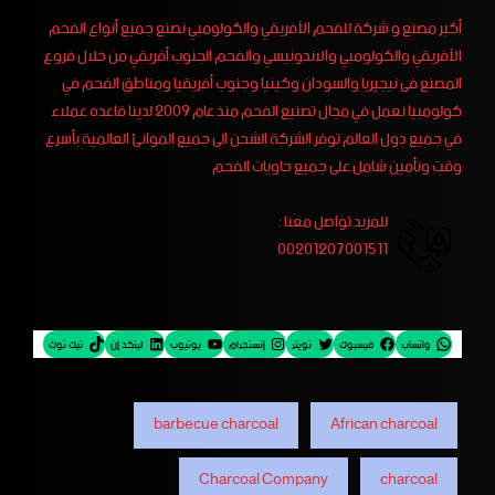
أكبر مصنع و شركة للفحم الأفريقي والكولومبي نصنع جميع أنواع الفحم
الأفريقي والكولومبي والاندونيسي والفحم الجنوب أفريقي من خلال فروع
المصنع فى نيجيريا والسودان وكينيا وجنوب أفريقيا ومناطق الفحم في
كولومبيا نعمل في مجال تصنيع الفحم منذ عام 2009 لدينا قاعده عملاء
في جميع دول العالم توفر الشركة الشحن الى جميع الموانئ العالمية بأسرع
وقت وتأمين شامل على جميع حاويات الفحم
للمزيد تواصل معنا :
00201207001511
واتساب
فيسبوك
تويتر
إنستجرام
يوتيوب
لينكد إن
تيك توك
barbecue charcoal
African charcoal
Charcoal Company
charcoal