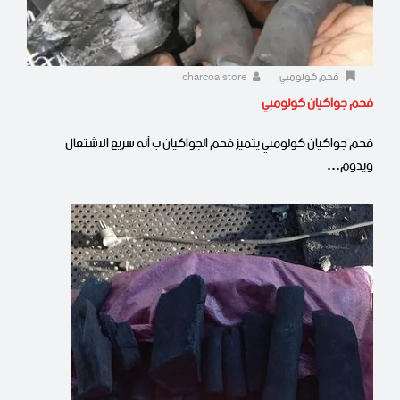
فحم كولومبي
charcoalstore
فحم جواكيان كولومبي
فحم جواكيان كولومبي يتميز فحم الجواكيان ب أنه سريع الاشتعال
ويدوم…