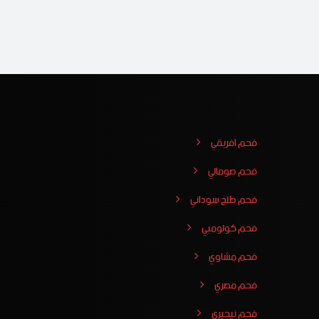
فحم افريقي
فحم صومالي
فحم طلح سوداني
فحم كولومبي
فحم مشاوي
فحم مصري
فحم نيجيري