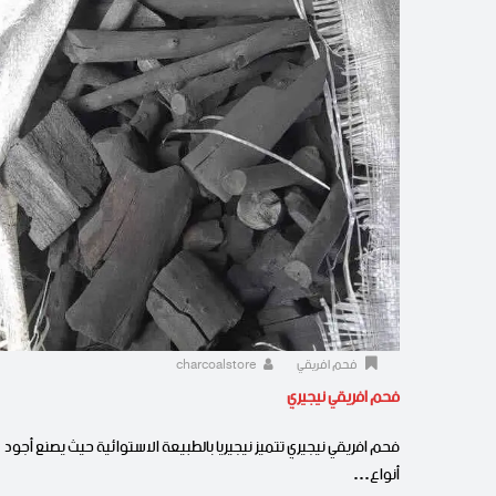
فحم افريقي
charcoalstore
فحم افريقي نيجيري
فحم افريقي نيجيري تتميز نيجيريا بالطبيعة الاستوائية حيث يصنع أجود
أنواع…