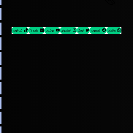
واتساب
فيسبوك
تويتر
إنستجرام
يوتيوب
لينكد إن
تيك توك