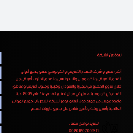
نبذة عن الشركة
أكبر مصنع و شركة للفحم الأفريقي والكولومبي نصنع جميع أنواع
الفحم الأفريقي والكولومبي والاندونيسي والفحم الجنوب أفريقي من
خلال فروع المصنع فى نيجيريا والسودان وكينيا وجنوب أفريقيا ومناطق
الفحم في كولومبيا نعمل في مجال تصنيع الفحم منذ عام 2009 لدينا
قاعده عملاء في جميع دول العالم توفر الشركة الشحن الى جميع الموانئ
العالمية بأسرع وقت وتأمين شامل على جميع حاويات الفحم
للمزيد تواصل معنا :
00201207001511