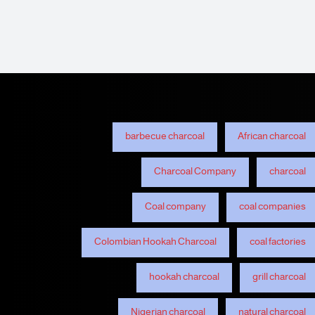
barbecue charcoal
African charcoal
Charcoal Company
charcoal
Coal company
coal companies
Colombian Hookah Charcoal
coal factories
hookah charcoal
grill charcoal
Nigerian charcoal
natural charcoal