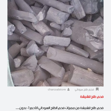
فحم طلح سوداني
charcoalstore
فحم طلح للشيشة
فحم طلح للشيشة من مميزات فحم الطلح السوداني الأحمر 1- بدون…