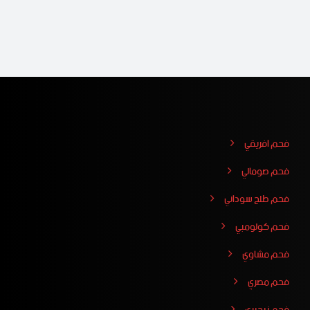
فحم افريقي
فحم صومالي
فحم طلح سوداني
فحم كولومبي
فحم مشاوي
فحم مصري