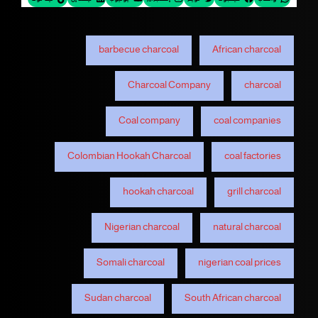
barbecue charcoal
African charcoal
Charcoal Company
charcoal
Coal company
coal companies
Colombian Hookah Charcoal
coal factories
hookah charcoal
grill charcoal
Nigerian charcoal
natural charcoal
Somali charcoal
nigerian coal prices
Sudan charcoal
South African charcoal