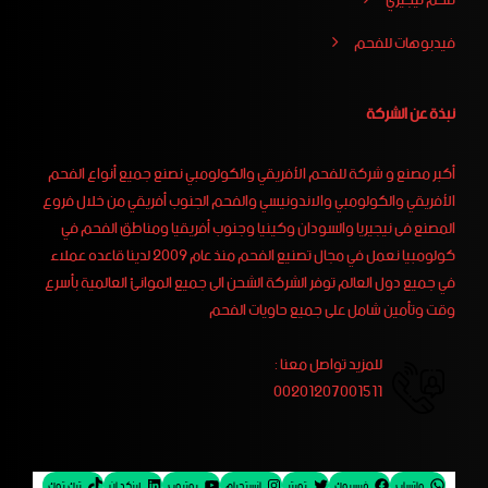
فحم نيجيري
فيدبوهات للفحم
نبذة عن الشركة
أكبر مصنع و شركة للفحم الأفريقي والكولومبي نصنع جميع أنواع الفحم
الأفريقي والكولومبي والاندونيسي والفحم الجنوب أفريقي من خلال فروع
المصنع فى نيجيريا والسودان وكينيا وجنوب أفريقيا ومناطق الفحم في
كولومبيا نعمل في مجال تصنيع الفحم منذ عام 2009 لدينا قاعده عملاء
في جميع دول العالم توفر الشركة الشحن الى جميع الموانئ العالمية بأسرع
وقت وتأمين شامل على جميع حاويات الفحم
للمزيد تواصل معنا :
00201207001511
واتساب
فيسبوك
تويتر
إنستجرام
يوتيوب
لينكد إن
تيك توك