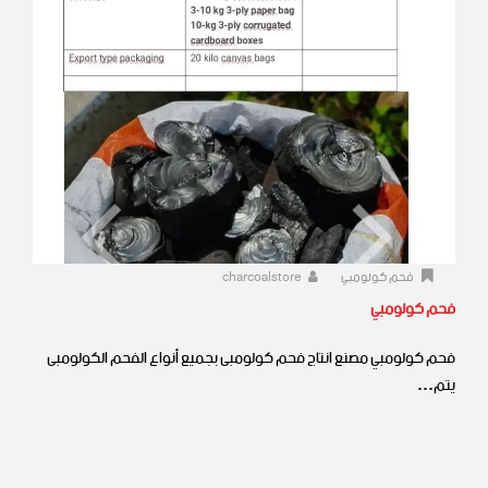
فحم كولومبي
charcoalstore
فحم كولومبي
فحم كولومبي مصنع انتاج فحم كولومبى بجميع أنواع الفحم الكولومبى
يتم…