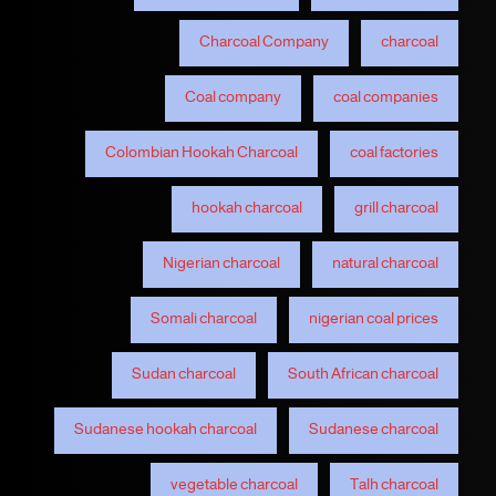
Charcoal Company
charcoal
Coal company
coal companies
Colombian Hookah Charcoal
coal factories
hookah charcoal
grill charcoal
Nigerian charcoal
natural charcoal
Somali charcoal
nigerian coal prices
Sudan charcoal
South African charcoal
Sudanese hookah charcoal
Sudanese charcoal
vegetable charcoal
Talh charcoal