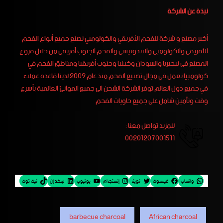
نبذة عن الشركة
أكبر مصنع و شركة للفحم الأفريقي والكولومبي نصنع جميع أنواع الفحم
الأفريقي والكولومبي والاندونيسي والفحم الجنوب أفريقي من خلال فروع
المصنع فى نيجيريا والسودان وكينيا وجنوب أفريقيا ومناطق الفحم في
كولومبيا نعمل في مجال تصنيع الفحم منذ عام 2009 لدينا قاعده عملاء
في جميع دول العالم توفر الشركة الشحن الى جميع الموانئ العالمية بأسرع
وقت وتأمين شامل على جميع حاويات الفحم
للمزيد تواصل معنا :
00201207001511
واتساب
فيسبوك
تويتر
إنستجرام
يوتيوب
لينكد إن
تيك توك
barbecue charcoal
African charcoal