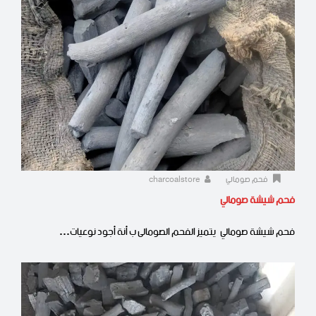
فحم صومالي
charcoalstore
فحم شيشة صومالي
فحم شيشة صومالي يتميز الفحم الصومالى ب أنة أجود نوعيات…