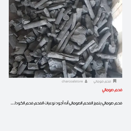
فحم صومالي
charcoalstore
فحم صومالي
فحم صومالي يتميز الفحم الصومالى أنه أجود نوعيات الفحم فحم الكودا…