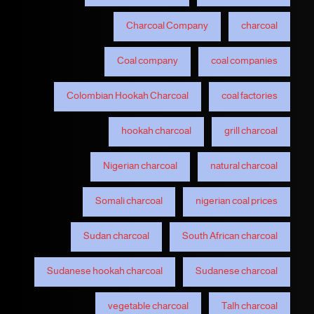
Charcoal Company
charcoal
Coal company
coal companies
Colombian Hookah Charcoal
coal factories
hookah charcoal
grill charcoal
Nigerian charcoal
natural charcoal
Somali charcoal
nigerian coal prices
Sudan charcoal
South African charcoal
Sudanese hookah charcoal
Sudanese charcoal
vegetable charcoal
Talh charcoal