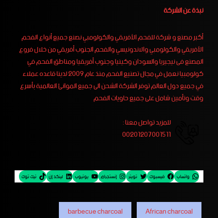
نبذة عن الشركة
أكبر مصنع و شركة للفحم الأفريقي والكولومبي نصنع جميع أنواع الفحم
الأفريقي والكولومبي والاندونيسي والفحم الجنوب أفريقي من خلال فروع
المصنع فى نيجيريا والسودان وكينيا وجنوب أفريقيا ومناطق الفحم في
كولومبيا نعمل في مجال تصنيع الفحم منذ عام 2009 لدينا قاعده عملاء
في جميع دول العالم توفر الشركة الشحن الى جميع الموانئ العالمية بأسرع
وقت وتأمين شامل على جميع حاويات الفحم
للمزيد تواصل معنا :
00201207001511
واتساب
فيسبوك
تويتر
إنستجرام
يوتيوب
لينكد إن
تيك توك
barbecue charcoal
African charcoal