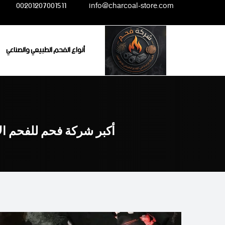
Ski
00201207001511
info@charcoal-store.com
t
conten
أنواع الفحم الطبيعي والصناعي
أكبر شركة فحم للفحم ال