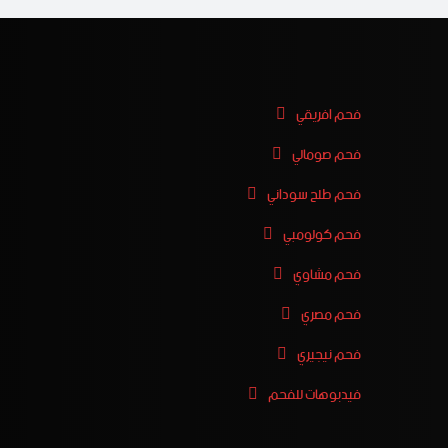
فحم افريقي
فحم صومالي
فحم طلح سوداني
فحم كولومبي
فحم مشاوي
فحم مصري
فحم نيجيري
فيدبوهات للفحم