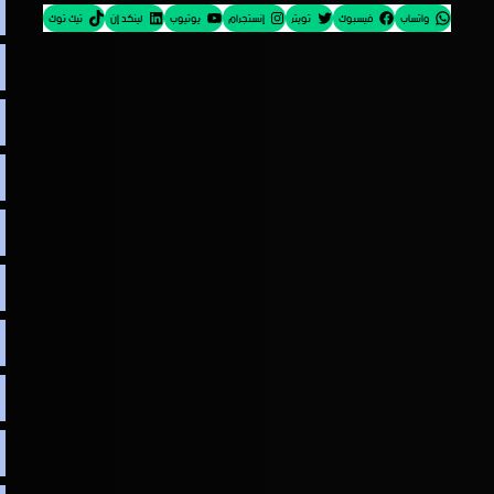
واتساب
فيسبوك
تويتر
إنستجرام
يوتيوب
لينكد إن
تيك توك