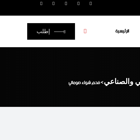
الرئيسية
إطلب
عي والصناعي
>
فحم شواء صومالي