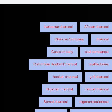
barbecue charcoal
African charcoal
Charcoal Company
charcoal
Coal company
coal companies
Colombian Hookah Charcoal
coal factories
hookah charcoal
grill charcoal
Nigerian charcoal
natural charcoal
Somali charcoal
nigerian coal prices