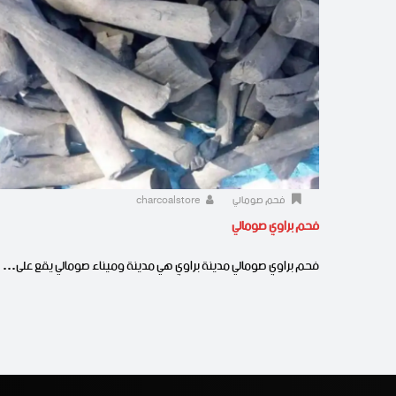
فحم صومالي
charcoalstore
فحم براوي صومالي
فحم براوي صومالي مدينة براوي هي مدينة وميناء صومالي يقع على…