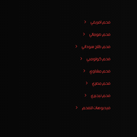
فحم افريقي
فحم صومالي
فحم طلح سوداني
فحم كولومبي
فحم مشاوي
فحم مصري
فحم نيجيري
فيدبوهات للفحم