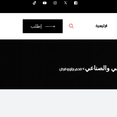
الرئيسية
إطلب
عي والصناعي
>
فحم براوى قرض