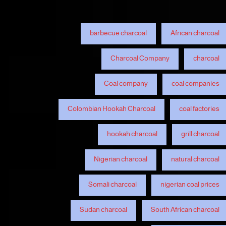
barbecue charcoal
African charcoal
Charcoal Company
charcoal
Coal company
coal companies
Colombian Hookah Charcoal
coal factories
hookah charcoal
grill charcoal
Nigerian charcoal
natural charcoal
Somali charcoal
nigerian coal prices
Sudan charcoal
South African charcoal