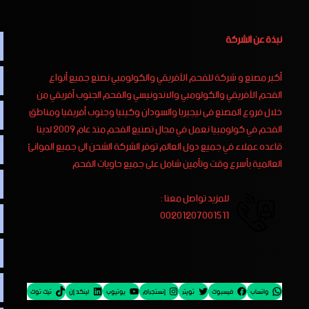
نبذة عن الشركة
أكبر مصنع و شركة للفحم الأفريقي والكولومبي نصنع جميع أنواع
الفحم الأفريقي والكولومبي والاندونيسي والفحم الجنوب أفريقي من
خلال فروع المصنع فى نيجيريا والسودان وكينيا وجنوب أفريقيا ومناطق
الفحم في كولومبيا نعمل في مجال تصنيع الفحم منذ عام 2009 لدينا
قاعده عملاء في جميع دول العالم توفر الشركة الشحن الى جميع الموانئ
العالمية بأسرع وقت وتأمين شامل على جميع حاويات الفحم
للمزيد تواصل معنا :
00201207001511
واتساب
فيسبوك
تويتر
إنستجرام
يوتيوب
لينكد إن
تيك توك