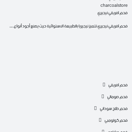
charcoalstore
فحم افريقي نيجيري
فحم افريقي نيجيري تتميز نيجيريا بالطبيعة الاستوائية حيث يصنع أجود أنواع…
فحم افريقي
فحم صومالي
فحم طلح سوداني
فحم كولومبي