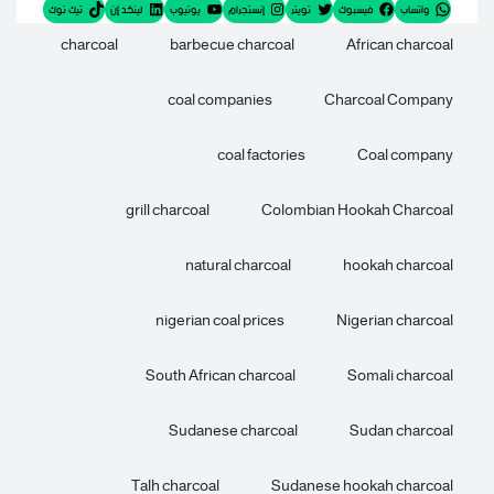
واتساب
فيسبوك
تويتر
إنستجرام
يوتيوب
لينكد إن
تيك توك
charcoal
barbecue charcoal
African charcoal
coal companies
Charcoal Company
coal factories
Coal company
grill charcoal
Colombian Hookah Charcoal
natural charcoal
hookah charcoal
nigerian coal prices
Nigerian charcoal
South African charcoal
Somali charcoal
Sudanese charcoal
Sudan charcoal
Talh charcoal
Sudanese hookah charcoal