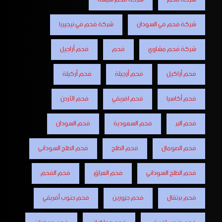
شركة فحم في السودان
شركة فحم في نيجيريا
شركة فحم مشاوي
فحم
فحم أراجيل
فحم أراكيل
فحم أرجيلة
فحم أركيلة
فحم أكاسيا
فحم افريقي
فحم الأردن
فحم البر
فحم السعودية
فحم السودان
فحم الصومال
فحم الطلح
فحم الطلح السودانى
فحم الطلح السوداني
فحم العراق
فحم الفحم
فحم برتقال
فحم جزورين
فحم جنوب أفريقي