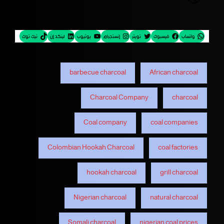
واتساب
فيسبوك
تويتر
إنستجرام
يوتيوب
لينكد إن
تيك توك
barbecue charcoal
African charcoal
Charcoal Company
charcoal
Coal company
coal companies
Colombian Hookah Charcoal
coal factories
hookah charcoal
grill charcoal
Nigerian charcoal
natural charcoal
Somali charcoal
nigerian coal prices