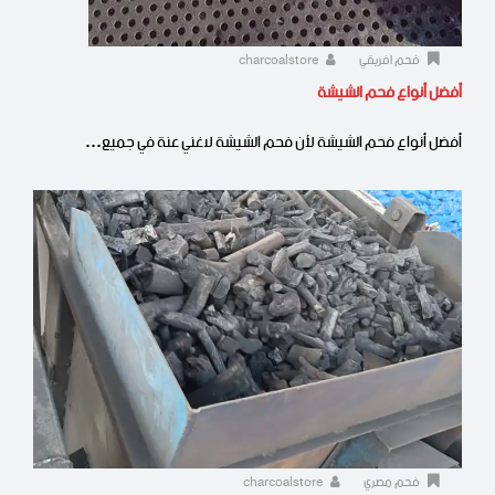
فحم افريقي
charcoalstore
أفضل أنواع فحم الشيشة
أفضل أنواع فحم الشيشة لأن فحم الشيشة لاغني عنة في جميع…
فحم مصري
charcoalstore