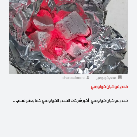
فحم كولومبي
charcoalstore
فحم غوكيان كولومبي
فحم غوكيان كولومبي أكبر شركات الفحم الكولومبي كما يعتبر فحم…