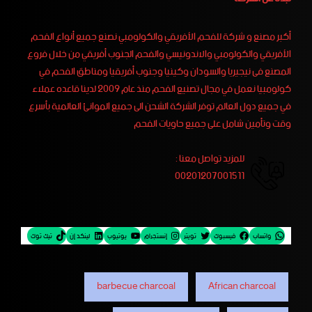
أكبر مصنع و شركة للفحم الأفريقي والكولومبي نصنع جميع أنواع الفحم
الأفريقي والكولومبي والاندونيسي والفحم الجنوب أفريقي من خلال فروع
المصنع فى نيجيريا والسودان وكينيا وجنوب أفريقيا ومناطق الفحم في
كولومبيا نعمل في مجال تصنيع الفحم منذ عام 2009 لدينا قاعده عملاء
في جميع دول العالم توفر الشركة الشحن الى جميع الموانئ العالمية بأسرع
وقت وتأمين شامل على جميع حاويات الفحم
للمزيد تواصل معنا :
00201207001511
واتساب
فيسبوك
تويتر
إنستجرام
يوتيوب
لينكد إن
تيك توك
barbecue charcoal
African charcoal