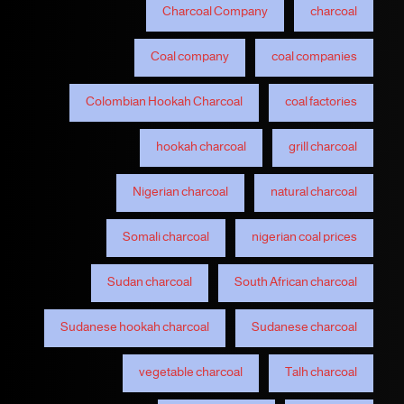
Charcoal Company
charcoal
Coal company
coal companies
Colombian Hookah Charcoal
coal factories
hookah charcoal
grill charcoal
Nigerian charcoal
natural charcoal
Somali charcoal
nigerian coal prices
Sudan charcoal
South African charcoal
Sudanese hookah charcoal
Sudanese charcoal
vegetable charcoal
Talh charcoal