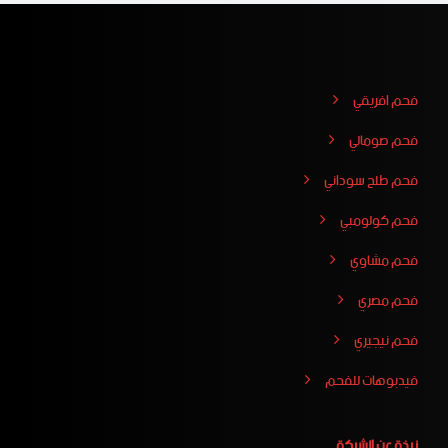
فحم افريقي
فحم صومالي
فحم طلح سوداني
فحم كولومبي
فحم مشاوي
فحم مصري
فحم نيجيري
فيدبوهات للفحم
نبذة عن الشركة