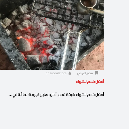
فحم افريقي
charcoalstore
أفضل فحم للشواء
أفضل فحم للشواء شركة فحم أعلى معايير الجودة: بما أننا في…