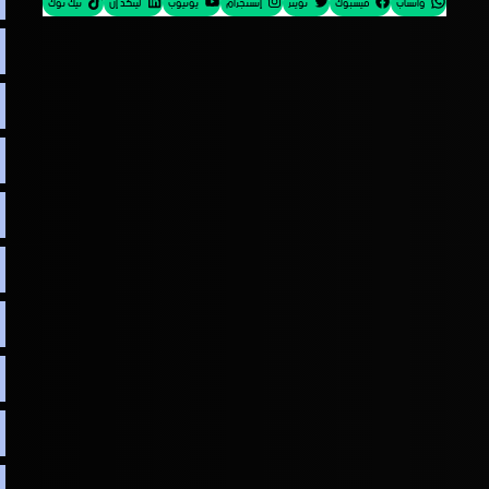
واتساب
فيسبوك
تويتر
إنستجرام
يوتيوب
لينكد إن
تيك توك