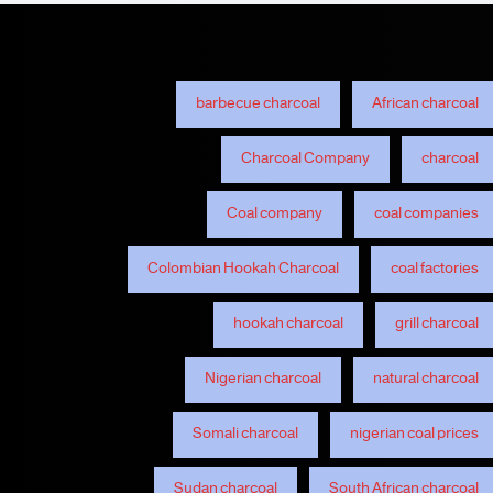
barbecue charcoal
African charcoal
Charcoal Company
charcoal
Coal company
coal companies
Colombian Hookah Charcoal
coal factories
hookah charcoal
grill charcoal
Nigerian charcoal
natural charcoal
Somali charcoal
nigerian coal prices
Sudan charcoal
South African charcoal