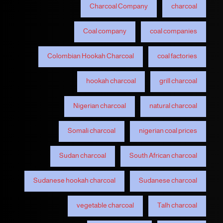
Charcoal Company
charcoal
Coal company
coal companies
Colombian Hookah Charcoal
coal factories
hookah charcoal
grill charcoal
Nigerian charcoal
natural charcoal
Somali charcoal
nigerian coal prices
Sudan charcoal
South African charcoal
Sudanese hookah charcoal
Sudanese charcoal
vegetable charcoal
Talh charcoal