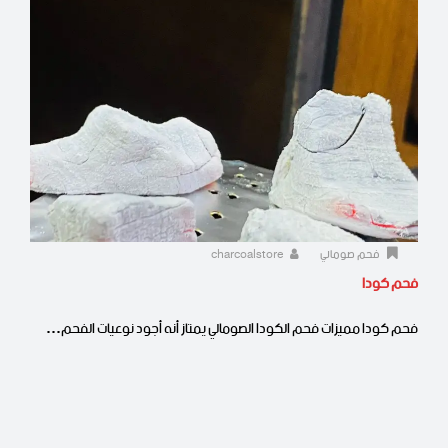
فحم صومالي
charcoalstore
فحم كودا
فحم كودا مميزات فحم الكودا الصومالي يمتاز أنه أجود نوعيات الفحم…