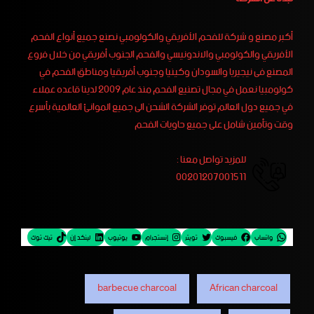
أكبر مصنع و شركة للفحم الأفريقي والكولومبي نصنع جميع أنواع الفحم
الأفريقي والكولومبي والاندونيسي والفحم الجنوب أفريقي من خلال فروع
المصنع فى نيجيريا والسودان وكينيا وجنوب أفريقيا ومناطق الفحم في
كولومبيا نعمل في مجال تصنيع الفحم منذ عام 2009 لدينا قاعده عملاء
في جميع دول العالم توفر الشركة الشحن الى جميع الموانئ العالمية بأسرع
وقت وتأمين شامل على جميع حاويات الفحم
للمزيد تواصل معنا :
00201207001511
واتساب
فيسبوك
تويتر
إنستجرام
يوتيوب
لينكد إن
تيك توك
barbecue charcoal
African charcoal