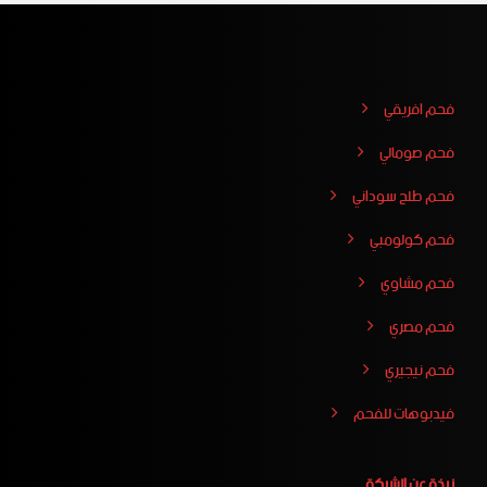
فحم افريقي
فحم صومالي
فحم طلح سوداني
فحم كولومبي
فحم مشاوي
فحم مصري
فحم نيجيري
فيدبوهات للفحم
نبذة عن الشركة