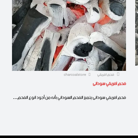
فحم افريقي
charcoalstore
فحم افريقي سودانى
فحم افريقي سودانى يتميز الفحم السوداني بأنه من أجود انوع الفحم…