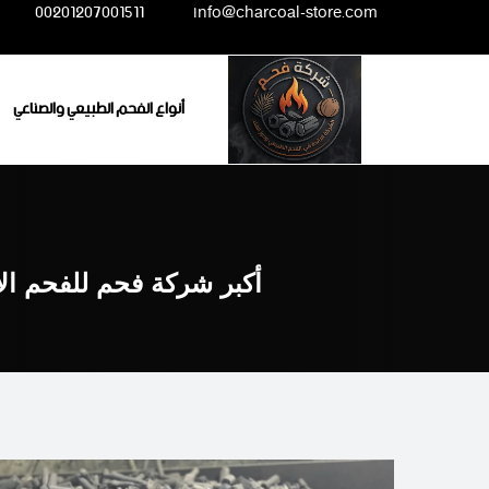
Ski
00201207001511
info@charcoal-store.com
t
conten
أنواع الفحم الطبيعي والصناعي
أكبر شركة فحم للفحم ال