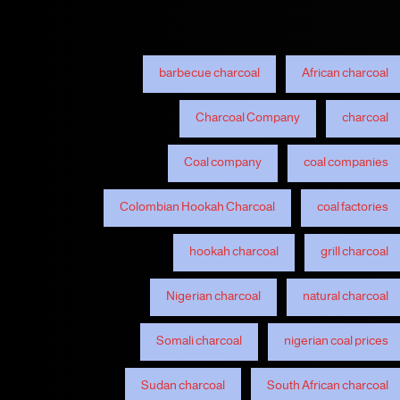
barbecue charcoal
African charcoal
Charcoal Company
charcoal
Coal company
coal companies
Colombian Hookah Charcoal
coal factories
hookah charcoal
grill charcoal
Nigerian charcoal
natural charcoal
Somali charcoal
nigerian coal prices
Sudan charcoal
South African charcoal