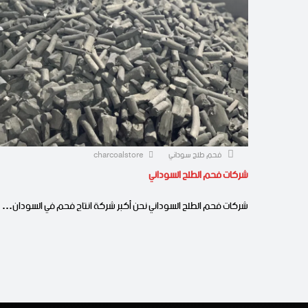
فحم طلح سوداني
charcoalstore
شركات فحم الطلح السوداني
شركات فحم الطلح السوداني نحن أكبر شركة انتاج فحم في السودان…