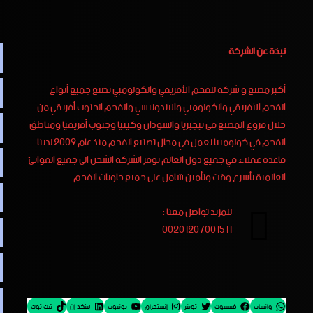
نبذة عن الشركة
أكبر مصنع و شركة للفحم الأفريقي والكولومبي نصنع جميع أنواع
الفحم الأفريقي والكولومبي والاندونيسي والفحم الجنوب أفريقي من
خلال فروع المصنع فى نيجيريا والسودان وكينيا وجنوب أفريقيا ومناطق
الفحم في كولومبيا نعمل في مجال تصنيع الفحم منذ عام 2009 لدينا
قاعده عملاء في جميع دول العالم توفر الشركة الشحن الى جميع الموانئ
العالمية بأسرع وقت وتأمين شامل على جميع حاويات الفحم
للمزيد تواصل معنا :
00201207001511
واتساب
فيسبوك
تويتر
إنستجرام
يوتيوب
لينكد إن
تيك توك