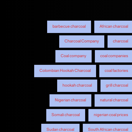
barbecue charcoal
African charcoal
Charcoal Company
charcoal
Coal company
coal companies
Colombian Hookah Charcoal
coal factories
hookah charcoal
grill charcoal
Nigerian charcoal
natural charcoal
Somali charcoal
nigerian coal prices
Sudan charcoal
South African charcoal