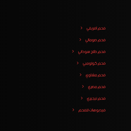
فحم افريقي
فحم صومالي
فحم طلح سوداني
فحم كولومبي
فحم مشاوي
فحم مصري
فحم نيجيري
فيدبوهات للفحم