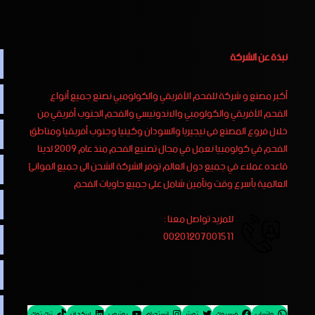
نبذة عن الشركة
أكبر مصنع و شركة للفحم الأفريقي والكولومبي نصنع جميع أنواع
الفحم الأفريقي والكولومبي والاندونيسي والفحم الجنوب أفريقي من
خلال فروع المصنع فى نيجيريا والسودان وكينيا وجنوب أفريقيا ومناطق
الفحم في كولومبيا نعمل في مجال تصنيع الفحم منذ عام 2009 لدينا
قاعده عملاء في جميع دول العالم توفر الشركة الشحن الى جميع الموانئ
العالمية بأسرع وقت وتأمين شامل على جميع حاويات الفحم
للمزيد تواصل معنا :
00201207001511
واتساب
فيسبوك
تويتر
إنستجرام
يوتيوب
لينكد إن
تيك توك