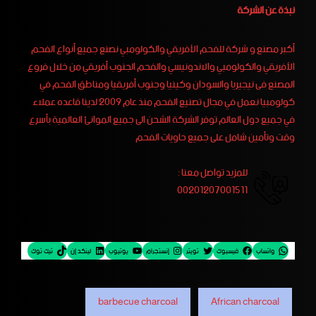
نبذة عن الشركة
أكبر مصنع و شركة للفحم الأفريقي والكولومبي نصنع جميع أنواع الفحم
الأفريقي والكولومبي والاندونيسي والفحم الجنوب أفريقي من خلال فروع
المصنع فى نيجيريا والسودان وكينيا وجنوب أفريقيا ومناطق الفحم في
كولومبيا نعمل في مجال تصنيع الفحم منذ عام 2009 لدينا قاعده عملاء
في جميع دول العالم توفر الشركة الشحن الى جميع الموانئ العالمية بأسرع
وقت وتأمين شامل على جميع حاويات الفحم
للمزيد تواصل معنا :
00201207001511
واتساب
فيسبوك
تويتر
إنستجرام
يوتيوب
لينكد إن
تيك توك
barbecue charcoal
African charcoal