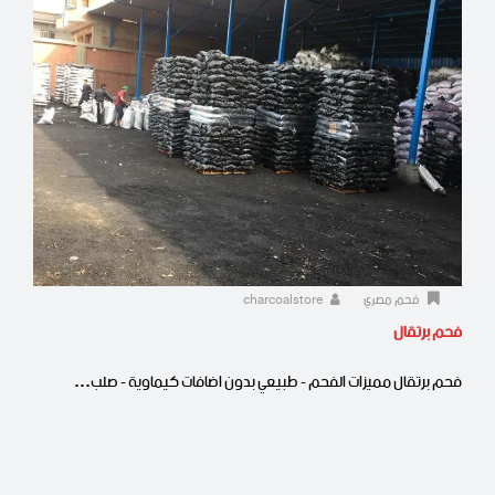
فحم مصري
charcoalstore
فحم برتقال
فحم برتقال مميزات الفحم - طبيعي بدون اضافات كيماوية - صلب…