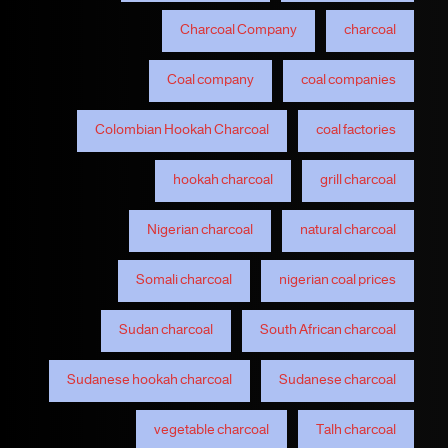
Charcoal Company
charcoal
Coal company
coal companies
Colombian Hookah Charcoal
coal factories
hookah charcoal
grill charcoal
Nigerian charcoal
natural charcoal
Somali charcoal
nigerian coal prices
Sudan charcoal
South African charcoal
Sudanese hookah charcoal
Sudanese charcoal
vegetable charcoal
Talh charcoal