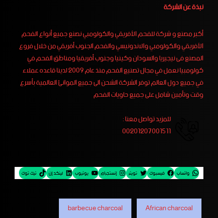
نبذة عن الشركة
أكبر مصنع و شركة للفحم الأفريقي والكولومبي نصنع جميع أنواع الفحم
الأفريقي والكولومبي والاندونيسي والفحم الجنوب أفريقي من خلال فروع
المصنع فى نيجيريا والسودان وكينيا وجنوب أفريقيا ومناطق الفحم في
كولومبيا نعمل في مجال تصنيع الفحم منذ عام 2009 لدينا قاعده عملاء
في جميع دول العالم توفر الشركة الشحن الى جميع الموانئ العالمية بأسرع
وقت وتأمين شامل على جميع حاويات الفحم
للمزيد تواصل معنا :
00201207001511
واتساب
فيسبوك
تويتر
إنستجرام
يوتيوب
لينكد إن
تيك توك
barbecue charcoal
African charcoal