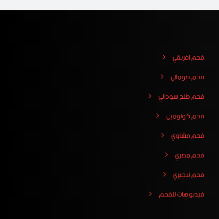
فحم افريقي
فحم صومالي
فحم طلح سوداني
فحم كولومبي
فحم مشاوي
فحم مصري
فحم نيجيري
فيدبوهات للفحم