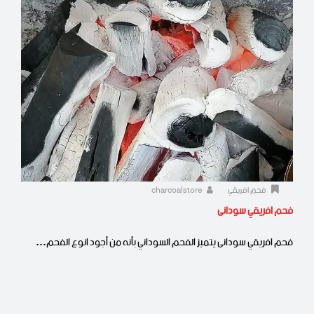
فحم افريقي
charcoalstore
فحم افريقي سودانى
فحم افريقي سودانى يتميز الفحم السوداني بأنه من أجود انوع الفحم…