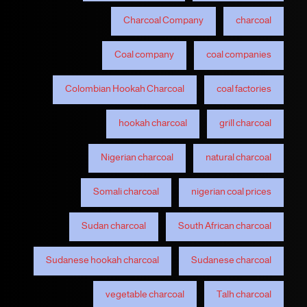
Charcoal Company
charcoal
Coal company
coal companies
Colombian Hookah Charcoal
coal factories
hookah charcoal
grill charcoal
Nigerian charcoal
natural charcoal
Somali charcoal
nigerian coal prices
Sudan charcoal
South African charcoal
Sudanese hookah charcoal
Sudanese charcoal
vegetable charcoal
Talh charcoal