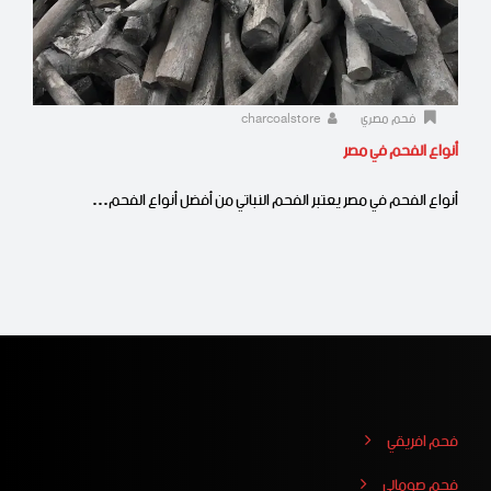
فحم مصري
charcoalstore
أنواع الفحم في مصر
أنواع الفحم في مصر يعتبر الفحم النباتي من أفضل أنواع الفحم…
فحم افريقي
فحم صومالي