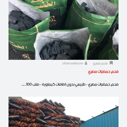
فحم مصري
charcoalstore
فحم حمضيات مصري
فحم حمضيات مصري - طبيعي بدون اضافات كيماوية - صلب 100…