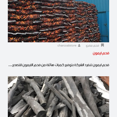
فحم مصري
charcoalstore
فحم ليمون
فحم ليمون تنفرد الشركة بتوفير كميات هائلة من فحم الليمون للتصدير…