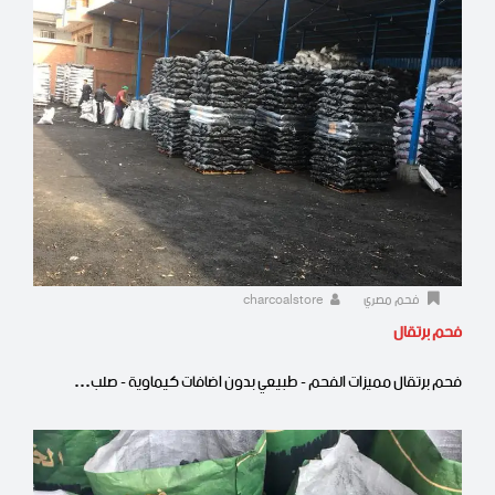
فحم مصري
charcoalstore
فحم برتقال
فحم برتقال مميزات الفحم - طبيعي بدون اضافات كيماوية - صلب…