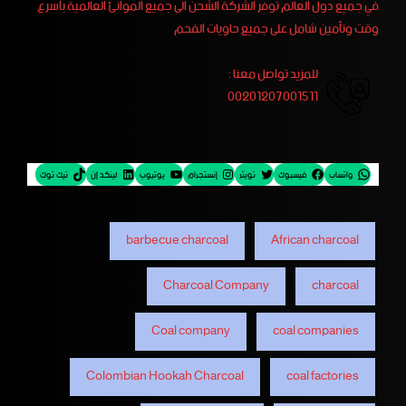
في جميع دول العالم توفر الشركة الشحن الى جميع الموانئ العالمية بأسرع
وقت وتأمين شامل على جميع حاويات الفحم
للمزيد تواصل معنا :
00201207001511
واتساب
فيسبوك
تويتر
إنستجرام
يوتيوب
لينكد إن
تيك توك
barbecue charcoal
African charcoal
Charcoal Company
charcoal
Coal company
coal companies
Colombian Hookah Charcoal
coal factories