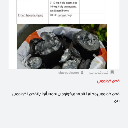
فحم كولومبي
charcoalstore
فحم كولومبي
فحم كولومبي مصنع انتاج فحم كولومبى بجميع أنواع الفحم الكولومبى
يتم…