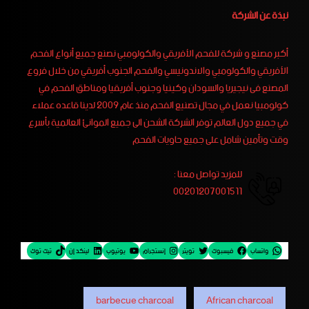
نبذة عن الشركة
أكبر مصنع و شركة للفحم الأفريقي والكولومبي نصنع جميع أنواع الفحم
الأفريقي والكولومبي والاندونيسي والفحم الجنوب أفريقي من خلال فروع
المصنع فى نيجيريا والسودان وكينيا وجنوب أفريقيا ومناطق الفحم في
كولومبيا نعمل في مجال تصنيع الفحم منذ عام 2009 لدينا قاعده عملاء
في جميع دول العالم توفر الشركة الشحن الى جميع الموانئ العالمية بأسرع
وقت وتأمين شامل على جميع حاويات الفحم
للمزيد تواصل معنا :
00201207001511
واتساب
فيسبوك
تويتر
إنستجرام
يوتيوب
لينكد إن
تيك توك
barbecue charcoal
African charcoal