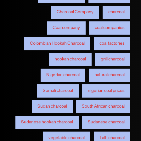
Charcoal Company
charcoal
Coal company
coal companies
Colombian Hookah Charcoal
coal factories
hookah charcoal
grill charcoal
Nigerian charcoal
natural charcoal
Somali charcoal
nigerian coal prices
Sudan charcoal
South African charcoal
Sudanese hookah charcoal
Sudanese charcoal
vegetable charcoal
Talh charcoal