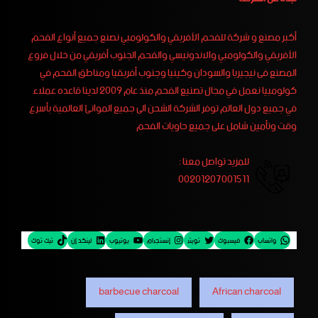
أكبر مصنع و شركة للفحم الأفريقي والكولومبي نصنع جميع أنواع الفحم
الأفريقي والكولومبي والاندونيسي والفحم الجنوب أفريقي من خلال فروع
المصنع فى نيجيريا والسودان وكينيا وجنوب أفريقيا ومناطق الفحم في
كولومبيا نعمل في مجال تصنيع الفحم منذ عام 2009 لدينا قاعده عملاء
في جميع دول العالم توفر الشركة الشحن الى جميع الموانئ العالمية بأسرع
وقت وتأمين شامل على جميع حاويات الفحم
للمزيد تواصل معنا :
00201207001511
واتساب
فيسبوك
تويتر
إنستجرام
يوتيوب
لينكد إن
تيك توك
barbecue charcoal
African charcoal