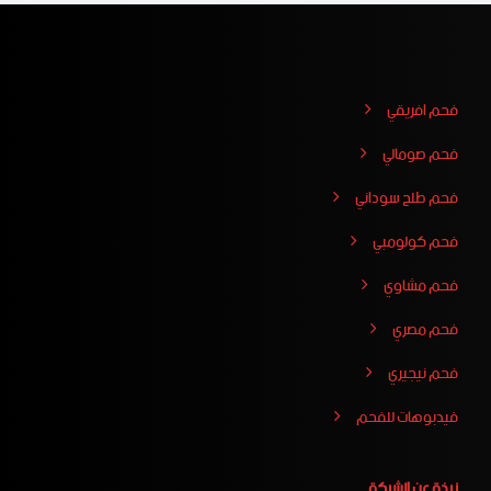
فحم افريقي
فحم صومالي
فحم طلح سوداني
فحم كولومبي
فحم مشاوي
فحم مصري
فحم نيجيري
فيدبوهات للفحم
نبذة عن الشركة