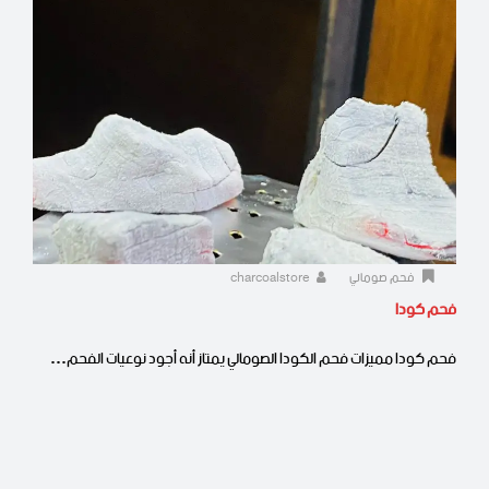
فحم صومالي
charcoalstore
فحم كودا
فحم كودا مميزات فحم الكودا الصومالي يمتاز أنه أجود نوعيات الفحم…