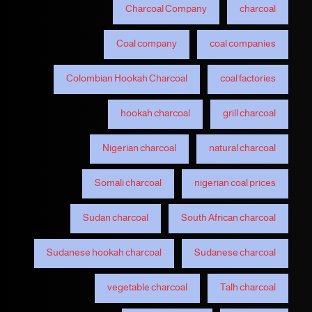
Charcoal Company
charcoal
Coal company
coal companies
Colombian Hookah Charcoal
coal factories
hookah charcoal
grill charcoal
Nigerian charcoal
natural charcoal
Somali charcoal
nigerian coal prices
Sudan charcoal
South African charcoal
Sudanese hookah charcoal
Sudanese charcoal
vegetable charcoal
Talh charcoal