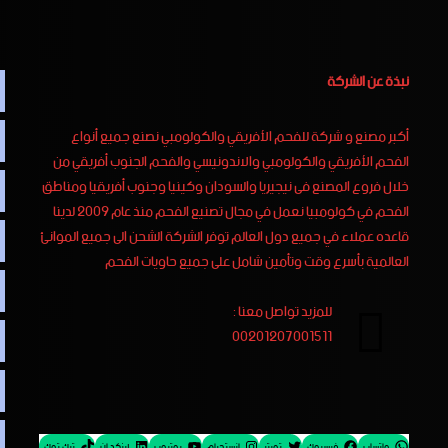
نبذة عن الشركة
أكبر مصنع و شركة للفحم الأفريقي والكولومبي نصنع جميع أنواع
الفحم الأفريقي والكولومبي والاندونيسي والفحم الجنوب أفريقي من
خلال فروع المصنع فى نيجيريا والسودان وكينيا وجنوب أفريقيا ومناطق
الفحم في كولومبيا نعمل في مجال تصنيع الفحم منذ عام 2009 لدينا
قاعده عملاء في جميع دول العالم توفر الشركة الشحن الى جميع الموانئ
العالمية بأسرع وقت وتأمين شامل على جميع حاويات الفحم
للمزيد تواصل معنا :
00201207001511
واتساب
فيسبوك
تويتر
إنستجرام
يوتيوب
لينكد إن
تيك توك