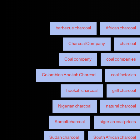
barbecue charcoal
African charcoal
Charcoal Company
charcoal
Coal company
coal companies
Colombian Hookah Charcoal
coal factories
hookah charcoal
grill charcoal
Nigerian charcoal
natural charcoal
Somali charcoal
nigerian coal prices
Sudan charcoal
South African charcoal