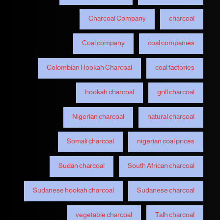
Charcoal Company
charcoal
Coal company
coal companies
Colombian Hookah Charcoal
coal factories
hookah charcoal
grill charcoal
Nigerian charcoal
natural charcoal
Somali charcoal
nigerian coal prices
Sudan charcoal
South African charcoal
Sudanese hookah charcoal
Sudanese charcoal
vegetable charcoal
Talh charcoal