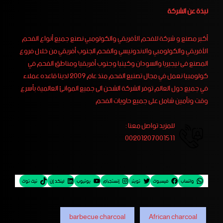
نبذة عن الشركة
أكبر مصنع و شركة للفحم الأفريقي والكولومبي نصنع جميع أنواع الفحم
الأفريقي والكولومبي والاندونيسي والفحم الجنوب أفريقي من خلال فروع
المصنع فى نيجيريا والسودان وكينيا وجنوب أفريقيا ومناطق الفحم في
كولومبيا نعمل في مجال تصنيع الفحم منذ عام 2009 لدينا قاعده عملاء
في جميع دول العالم توفر الشركة الشحن الى جميع الموانئ العالمية بأسرع
وقت وتأمين شامل على جميع حاويات الفحم
للمزيد تواصل معنا :
00201207001511
واتساب
فيسبوك
تويتر
إنستجرام
يوتيوب
لينكد إن
تيك توك
barbecue charcoal
African charcoal