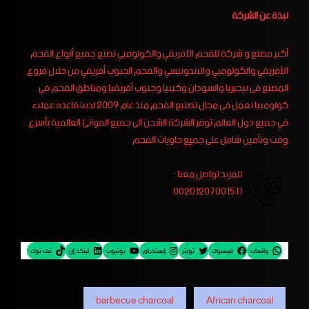
نبذة عن الشركة
أكبر مصنع و شركة للفحم الأفريقي والكولومبي نصنع جميع أنواع الفحم
الأفريقي والكولومبي والاندونيسي والفحم الجنوب أفريقي من خلال فروع
المصنع فى نيجيريا والسودان وكينيا وجنوب أفريقيا ومناطق الفحم في
كولومبيا نعمل في مجال تصنيع الفحم منذ عام 2009 لدينا قاعده عملاء
في جميع دول العالم توفر الشركة الشحن الى جميع الموانئ العالمية بأسرع
وقت وتأمين شامل على جميع حاويات الفحم
للمزيد تواصل معنا :
00201207001511
واتساب
فيسبوك
تويتر
إنستجرام
يوتيوب
لينكد إن
تيك توك
barbecue charcoal
African charcoal