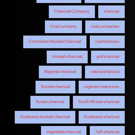
Charcoal Company
charcoal
Coal company
coal companies
Colombian Hookah Charcoal
coal factories
hookah charcoal
grill charcoal
Nigerian charcoal
natural charcoal
Somali charcoal
nigerian coal prices
Sudan charcoal
South African charcoal
Sudanese hookah charcoal
Sudanese charcoal
vegetable charcoal
Talh charcoal