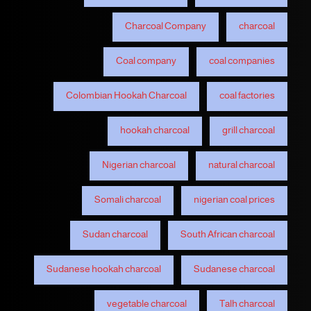
Charcoal Company
charcoal
Coal company
coal companies
Colombian Hookah Charcoal
coal factories
hookah charcoal
grill charcoal
Nigerian charcoal
natural charcoal
Somali charcoal
nigerian coal prices
Sudan charcoal
South African charcoal
Sudanese hookah charcoal
Sudanese charcoal
vegetable charcoal
Talh charcoal