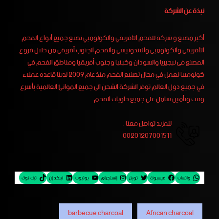
نبذة عن الشركة
أكبر مصنع و شركة للفحم الأفريقي والكولومبي نصنع جميع أنواع الفحم
الأفريقي والكولومبي والاندونيسي والفحم الجنوب أفريقي من خلال فروع
المصنع فى نيجيريا والسودان وكينيا وجنوب أفريقيا ومناطق الفحم في
كولومبيا نعمل في مجال تصنيع الفحم منذ عام 2009 لدينا قاعده عملاء
في جميع دول العالم توفر الشركة الشحن الى جميع الموانئ العالمية بأسرع
وقت وتأمين شامل على جميع حاويات الفحم
للمزيد تواصل معنا :
00201207001511
واتساب
فيسبوك
تويتر
إنستجرام
يوتيوب
لينكد إن
تيك توك
barbecue charcoal
African charcoal