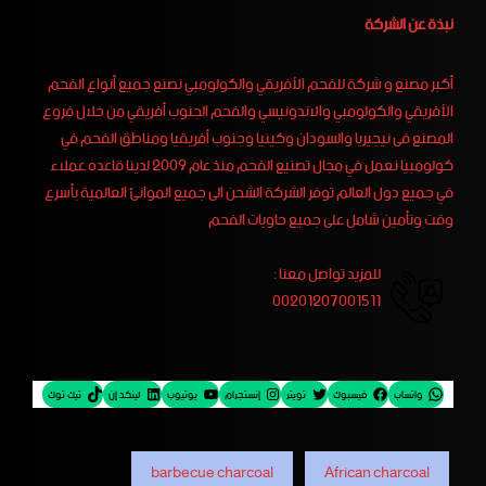
نبذة عن الشركة
أكبر مصنع و شركة للفحم الأفريقي والكولومبي نصنع جميع أنواع الفحم
الأفريقي والكولومبي والاندونيسي والفحم الجنوب أفريقي من خلال فروع
المصنع فى نيجيريا والسودان وكينيا وجنوب أفريقيا ومناطق الفحم في
كولومبيا نعمل في مجال تصنيع الفحم منذ عام 2009 لدينا قاعده عملاء
في جميع دول العالم توفر الشركة الشحن الى جميع الموانئ العالمية بأسرع
وقت وتأمين شامل على جميع حاويات الفحم
للمزيد تواصل معنا :
00201207001511
واتساب
فيسبوك
تويتر
إنستجرام
يوتيوب
لينكد إن
تيك توك
barbecue charcoal
African charcoal