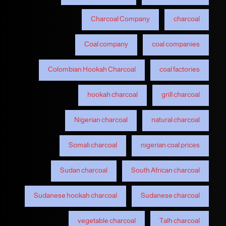
Charcoal Company
charcoal
Coal company
coal companies
Colombian Hookah Charcoal
coal factories
hookah charcoal
grill charcoal
Nigerian charcoal
natural charcoal
Somali charcoal
nigerian coal prices
Sudan charcoal
South African charcoal
Sudanese hookah charcoal
Sudanese charcoal
vegetable charcoal
Talh charcoal