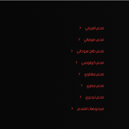
فحم افريقي
فحم صومالي
فحم طلح سوداني
فحم كولومبي
فحم مشاوي
فحم مصري
فحم نيجيري
فيدبوهات للفحم