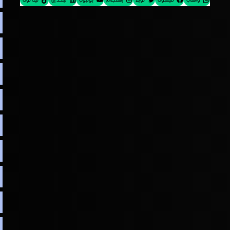
واتساب
فيسبوك
تويتر
إنستجرام
يوتيوب
لينكد إن
تيك توك