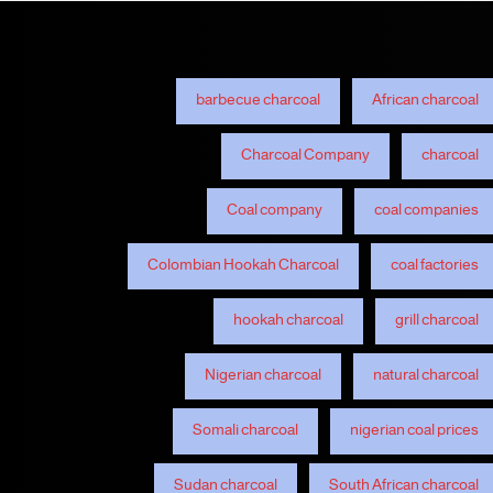
barbecue charcoal
African charcoal
Charcoal Company
charcoal
Coal company
coal companies
Colombian Hookah Charcoal
coal factories
hookah charcoal
grill charcoal
Nigerian charcoal
natural charcoal
Somali charcoal
nigerian coal prices
Sudan charcoal
South African charcoal