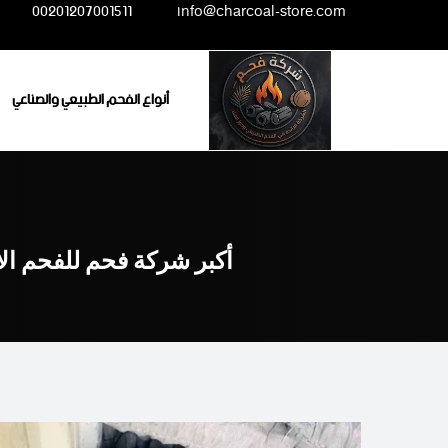
Ski
00201207001511
info@charcoal-store.com
t
conten
أنواع الفحم الطبيعي والصناعي
أكبر شركة فحم للفحم ال