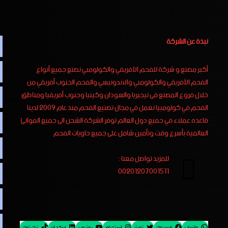
نبذة عن الشركة
أكبر مصنع و شركة للفحم الأفريقي والكولومبي نصنع جميع أنواع
الفحم الأفريقي والكولومبي والاندونيسي والفحم الجنوب أفريقي من
خلال فروع المصنع فى نيجيريا والسودان وكينيا وجنوب أفريقيا ومناطق
الفحم في كولومبيا نعمل في مجال تصنيع الفحم منذ عام 2009 لدينا
قاعده عملاء في جميع دول العالم توفر الشركة الشحن الى جميع الموانئ
العالمية بأسرع وقت وتأمين شامل على جميع حاويات الفحم
للمزيد تواصل معنا :
00201207001511
واتساب
فيسبوك
تويتر
إنستجرام
يوتيوب
لينكد إن
تيك توك