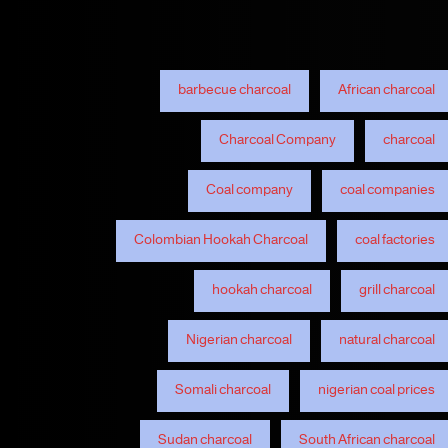
barbecue charcoal
African charcoal
Charcoal Company
charcoal
Coal company
coal companies
Colombian Hookah Charcoal
coal factories
hookah charcoal
grill charcoal
Nigerian charcoal
natural charcoal
Somali charcoal
nigerian coal prices
Sudan charcoal
South African charcoal